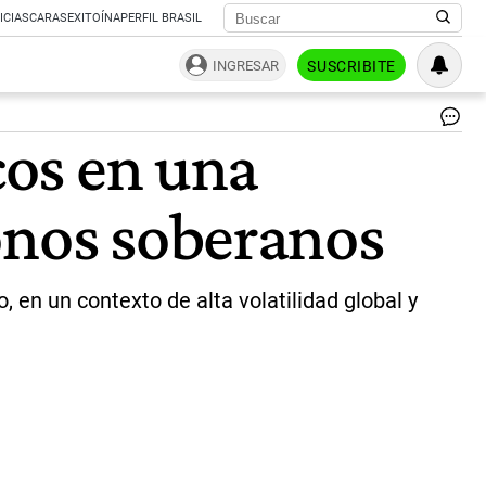
ICIAS
CARAS
EXITOÍNA
PERFIL BRASIL
INGRESAR
SUSCRIBITE
Me
cos en una
|
Ce
onos soberanos
, en un contexto de alta volatilidad global y