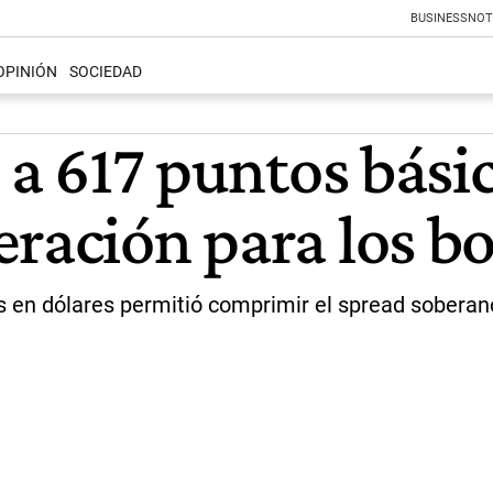
BUSINESS
NOT
OPINIÓN
SOCIEDAD
e a 617 puntos bási
eración para los b
os en dólares permitió comprimir el spread soberano