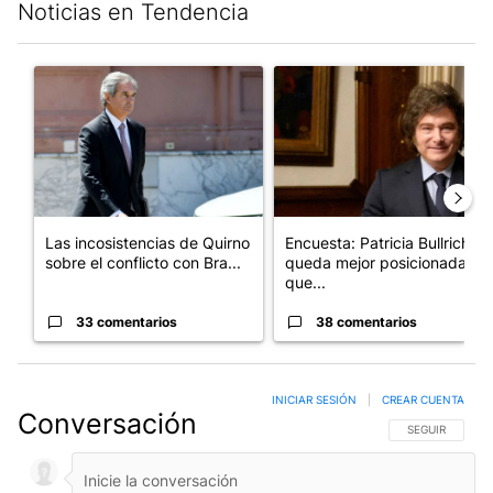
Noticias en Tendencia
Este listado muestra los artículos con más comentarios en los últim
Un artículo de tendencia con el título "Las incosistencias de Qu
Un artículo de tendencia con e
Las incosistencias de Quirno
Encuesta: Patricia Bullrich
sobre el conflicto con Bra...
queda mejor posicionada
que...
33 comentarios
38 comentarios
INICIAR SESIÓN
|
CREAR CUENTA
Conversación
SIGA ESTA CO
SEGUIR