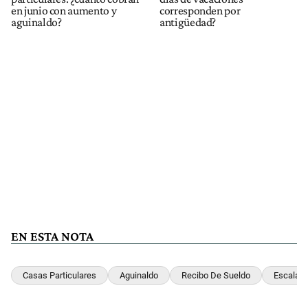
en junio con aumento y
corresponden por
aguinaldo?
antigüedad?
EN ESTA NOTA
Casas Particulares
Aguinaldo
Recibo De Sueldo
Escalas 