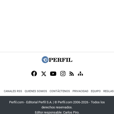
CANALES RSS
QUIENES SOMOS
CONTÁCTENOS
PRIVACIDAD
EQUIPO
REGLAS
Perfil.com - Editorial Perfil S.A.
| © Perfil.com 2006-2026 - Todos los
derechos reservados.
Editor responsable: Carlos Piro.