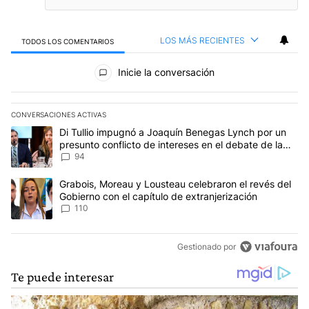
LOS MÁS RECIENTES
TODOS LOS COMENTARIOS
Todos los comentarios
Inicie la conversación
CONVERSACIONES ACTIVAS
Este listado muestra los artículos con más comentarios en los últim
Un artículo de tendencia con el título "Di Tullio impugnó a Joaqu
Di Tullio impugnó a Joaquín Benegas Lynch por un
presunto conflicto de intereses en el debate de la
Ley de Tierras
94
Un artículo de tendencia con el título "Grabois, Moreau y Lousteau
Grabois, Moreau y Lousteau celebraron el revés del
Gobierno con el capítulo de extranjerización
110
Gestionado por