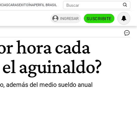
ICIAS
CARAS
EXITOÍNA
PERFIL BRASIL
INGRESAR
SUSCRIBITE
Pe
or hora cada
do
|
Ag
 el aguinaldo?
Sh
to, además del medio sueldo anual