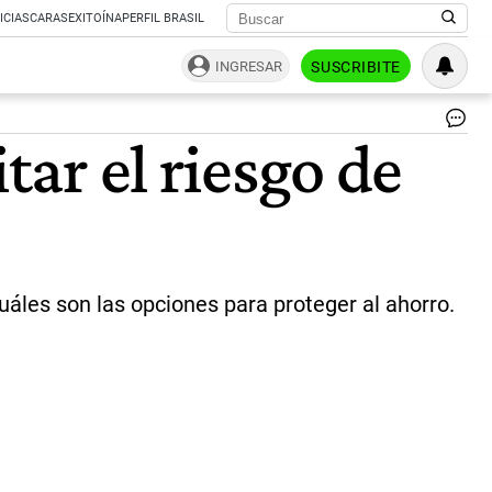
ICIAS
CARAS
EXITOÍNA
PERFIL BRASIL
INGRESAR
SUSCRIBITE
Inv
tar el riesgo de
|
St
Bu
/
Pi
uáles son las opciones para proteger al ahorro.