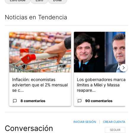
Noticias en Tendencia
Este listado muestra los artículos con más comentarios en los últim
Un artículo de tendencia con el título "Inflación: economistas a
Un artículo de tendencia con e
Inflación: economistas
Los gobernadores marcan
advierten que el 2% mensual
límites a Milei y Massa
se c...
reapare...
8 comentarios
90 comentarios
INICIAR SESIÓN
|
CREAR CUENTA
Conversación
SIGA ESTA CO
SEGUIR