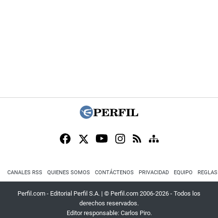
CANALES RSS
QUIENES SOMOS
CONTÁCTENOS
PRIVACIDAD
EQUIPO
REGLAS
Perfil.com - Editorial Perfil S.A.
| © Perfil.com 2006-2026 - Todos los
derechos reservados.
Editor responsable: Carlos Piro.