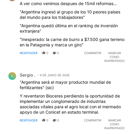
A ver como venimos despues de 15mil reformas...
"Argentina ingresó al grupo de los 10 peores países
del mundo para los trabajadores"
"Argentina quedó última en el ranking de inversión
extranjera"
"Inesperado: la carne de burro a $7.500 gana terreno
en la Patagonia y marca un giro"
RESPONDER
0
0
COMPARTIR
MARCAR
COMO
INAPROPIADO
Comentario de Sergio ..
Sergio .
4 DE JUNIO DE 2026
S.
"Argentina será el mayor productor mundial de
fertilizantes" (sic)
Y reventaron Bioceres perdiendo la oportunidad de
implementar un conglomerado de industrias
asociadas vitales para el agro local con el mermado
apoyo de un Conicet en estado terminal.
RESPONDER
0
0
COMPARTIR
MARCAR
COMO
INAPROPIADO