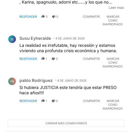
, Karina, spagnuolo, adorni etc......y los que no
sabemos), los especuladores financieros y los bancos
Leer mas
no, los ministros y altos mandos militares que avalan la
RESPONDER
0
0
COMPARTIR
MARCAR
compra de chatarra a precio de oro no.......
COMO
INAPROPIADO
Comentario de Susu Eyheralde.
Susu Eyheralde
4 DE JUNIO DE 2026
SE
La realidad es irrefutable, hay recesión y estamos
viviendo una profunda crisis económica y humana.
RESPONDER
1
0
COMPARTIR
MARCAR
COMO
INAPROPIADO
Comentario de pablo Rodriguez.
pablo Rodriguez
4 DE JUNIO DE 2026
PR
Si hubiera JUSTICIA este tendría que estar PRESO
hace años!!!!
RESPONDER
1
0
COMPARTIR
MARCAR
COMO
INAPROPIADO
CARGAR MÁS COMENTARIOS