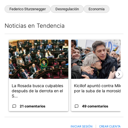
Federico Sturzenegger
Desregulación
Economia
Noticias en Tendencia
Este listado muestra los artículos con más comentarios en los últim
Un artículo de tendencia con el título "La Rosada busca culpabl
Un artículo de tendencia con el
La Rosada busca culpables
Kicillof apuntó contra Milei
después de la derrota en el
por la suba de la morosida...
S...
21 comentarios
49 comentarios
INICIAR SESIÓN
|
CREAR CUENTA