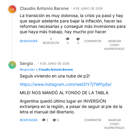
Comentario de Claudio Antonio Barone.
Claudio Antonio Barone
4 DE JUNIO DE 2026
CA
La transición es muy dolorosa, la crisis ya pasó y hay
que seguir adelante para bajar la inflación, hacer las
reformas necesarias y conseguir más inversiones para
que haya más trabajo, hay mucho por hacer
1
RESPONDER
COMPARTIR
MARCAR
RESPUESTA
0
4
COMO
INAPROPIADO
Respuesta de Sergio ..
Sergio .
4 DE JUNIO DE 2026
S.
Responder a
Claudio Antonio Barone
Seguís viviendo en una nube de p2!
https://www.instagram.com/reel/DY7j7WPjyEe/
MILEI NOS MANDÓ AL FONDO DE LA TABLA
Argentina quedó último lugar en INVERSIÓN
extranjera en la región, a pesar de seguir al pie de la
letra el manual del libertario.
RESPONDER
2
0
COMPARTIR
MARCAR
COMO
INAPROPIADO