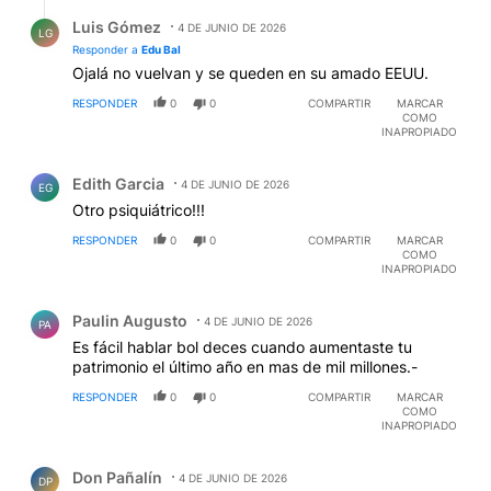
Respuesta de Luis Gómez.
Luis Gómez
4 DE JUNIO DE 2026
LG
Responder a
Edu Bal
Ojalá no vuelvan y se queden en su amado EEUU.
RESPONDER
0
0
COMPARTIR
MARCAR
COMO
INAPROPIADO
Comentario de Edith Garcia.
Edith Garcia
4 DE JUNIO DE 2026
EG
Otro psiquiátrico!!!
RESPONDER
0
0
COMPARTIR
MARCAR
COMO
INAPROPIADO
Comentario de Paulin Augusto.
Paulin Augusto
4 DE JUNIO DE 2026
PA
Es fácil hablar bol deces cuando aumentaste tu
patrimonio el último año en mas de mil millones.-
RESPONDER
0
0
COMPARTIR
MARCAR
COMO
INAPROPIADO
Comentario de Don Pañalín.
Don Pañalín
4 DE JUNIO DE 2026
DP