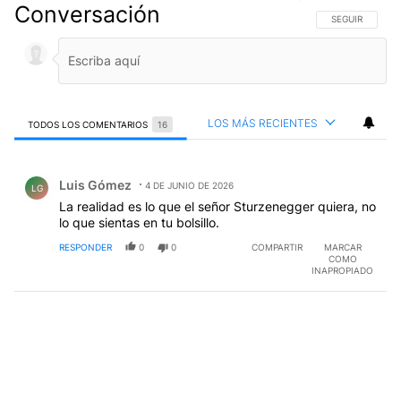
Conversación
SIGA ESTA CO
SEGUIR
LOS MÁS RECIENTES
TODOS LOS COMENTARIOS
16
Todos los comentarios
Comentario de Luis Gómez.
Luis Gómez
4 DE JUNIO DE 2026
LG
La realidad es lo que el señor Sturzenegger quiera, no
lo que sientas en tu bolsillo.
RESPONDER
0
0
COMPARTIR
MARCAR
COMO
INAPROPIADO