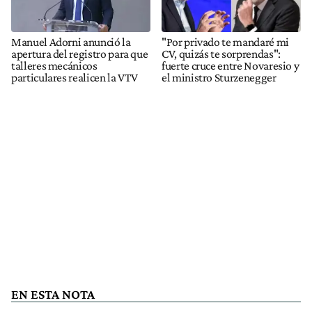
Manuel Adorni anunció la
"Por privado te mandaré mi
apertura del registro para que
CV, quizás te sorprendas":
talleres mecánicos
fuerte cruce entre Novaresio y
particulares realicen la VTV
el ministro Sturzenegger
EN ESTA NOTA