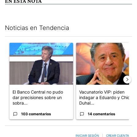
EN ESTA NOTA
Noticias en Tendencia
Este listado muestra los artículos con más comentarios en los últim
Un artículo de tendencia con el título "El Banco Central no pud
Un artículo de tendencia con e
El Banco Central no pudo
Vacunatorio VIP: piden
dar precisiones sobre un
indagar a Eduardo y Chiche
sobra...
Duhal...
103 comentarios
14 comentarios
INICIAR SESIÓN
|
CREAR CUENTA