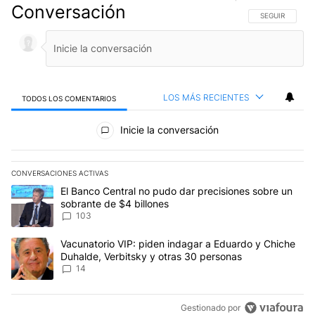
Conversación
SIGA ESTA CO
SEGUIR
LOS MÁS RECIENTES
TODOS LOS COMENTARIOS
Todos los comentarios
Inicie la conversación
CONVERSACIONES ACTIVAS
Este listado muestra los artículos con más comentarios en los últim
Un artículo de tendencia con el título "El Banco Central no pudo 
El Banco Central no pudo dar precisiones sobre un
sobrante de $4 billones
103
Un artículo de tendencia con el título "Vacunatorio VIP: piden in
Vacunatorio VIP: piden indagar a Eduardo y Chiche
Duhalde, Verbitsky y otras 30 personas
14
Gestionado por