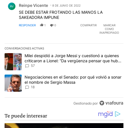
Comentario de Reinpe Vicente.
Reinpe Vicente
8 DE JUNIO DE 2022
RV
SE DEBE ESTAR FROTANDO LAS MANOS LA
SAKEADORA IMPUNE
RESPONDER
1
0
COMPARTIR
MARCAR
COMO
INAPROPIADO
CONVERSACIONES ACTIVAS
Este listado muestra los artículos con más comentarios en los últim
Un artículo de tendencia con el título "Milei despidió a Jorge Mes
Milei despidió a Jorge Messi y cuestionó a quienes
criticaron a Lionel: “Da vergüenza pensar que hubo
anti-Messi”
57
Un artículo de tendencia con el título "Negociaciones en el Sena
Negociaciones en el Senado: por qué volvió a sonar
el nombre de Sergio Massa
18
Gestionado por