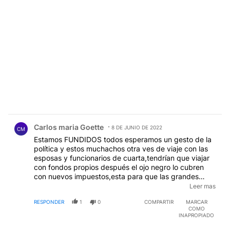
Comentario de Carlos maria Goette.
Carlos maria Goette
8 DE JUNIO DE 2022
CM
Estamos FUNDIDOS todos esperamos un gesto de la
política y estos muchachos otra ves de viaje con las
esposas y funcionarios de cuarta,tendrían que viajar
con fondos propios después el ojo negro lo cubren
con nuevos impuestos,esta para que las grandes
empresas no paguen más y amenacen al gobierno
Leer mas
con achicar personal y cada dos ñoquis un empleado
RESPONDER
1
0
COMPARTIR
MARCAR
de la empresa sería justicia
COMO
INAPROPIADO