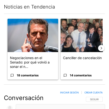
Noticias en Tendencia
Este listado muestra los artículos con más comentarios en los últim
Un artículo de tendencia con el título "Negociaciones en el Se
Un artículo de tendencia con e
Negociaciones en el
Canciller de cancelación
Senado: por qué volvió a
sonar el n...
18 comentarios
14 comentarios
INICIAR SESIÓN
|
CREAR CUENTA
Conversación
SIGA ESTA CO
SEGUIR