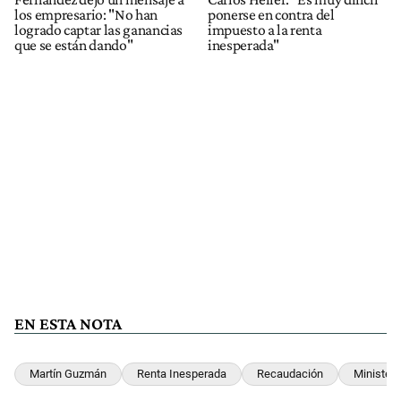
los empresario: "No han
ponerse en contra del
logrado captar las ganancias
impuesto a la renta
que se están dando"
inesperada"
EN ESTA NOTA
Martín Guzmán
Renta Inesperada
Recaudación
Minister