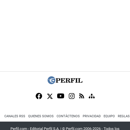
CANALES RSS
QUIENES SOMOS
CONTÁCTENOS
PRIVACIDAD
EQUIPO
REGLAS
Perfil.com - Editorial Perfil S.A.
| © Perfil.com 2006-2026 - Todos los