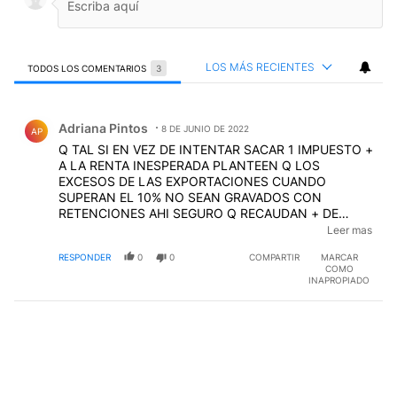
LOS MÁS RECIENTES
TODOS LOS COMENTARIOS
3
Todos los comentarios
Comentario de Adriana Pintos.
Adriana Pintos
8 DE JUNIO DE 2022
AP
Q TAL SI EN VEZ DE INTENTAR SACAR 1 IMPUESTO +
A LA RENTA INESPERADA PLANTEEN Q LOS
EXCESOS DE LAS EXPORTACIONES CUANDO
SUPERAN EL 10% NO SEAN GRAVADOS CON
RETENCIONES AHI SEGURO Q RECAUDAN + DE
1000M US$ ( hecho poco comprobable) ¿¿MUCHO
Leer mas
PEDIR?? QUIZAS SEA 1 IDEA DEMASIADO
RESPONDER
0
0
COMPARTIR
MARCAR
INTELIGENTE XA Q LA PUEDAN IMPLEMENTAR SOLO
COMO
LO HARIAN PAISES COMO JAPON BUENO PERO YA
INAPROPIADO
SABEMOS COMO LE VA A ELLOS JAAAAAA