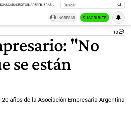
ICIAS
CARAS
EXITOÍNA
PERFIL BRASIL
INGRESAR
SUSCRIBITE
10
Jo
mpresario: "No
añ
AE
El
e se están
Se
Pr
es
el
Fa
cl
pa
el
s 20 años de la Asociación Empresaria Argentina
des
|
Ag
Te