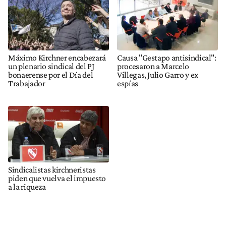
Máximo Kirchner encabezará
Causa "Gestapo antisindical":
un plenario sindical del PJ
procesaron a Marcelo
bonaerense por el Día del
Villegas, Julio Garro y ex
Trabajador
espías
Sindicalistas kirchneristas
piden que vuelva el impuesto
a la riqueza