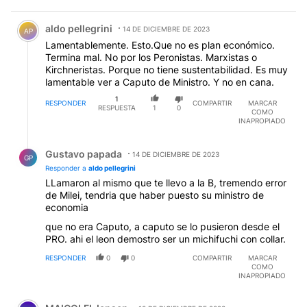
Comentario de aldo pellegrini.
aldo pellegrini
14 DE DICIEMBRE DE 2023
AP
Lamentablemente. Esto.Que no es plan económico.
Termina mal. No por los Peronistas. Marxistas o
Kirchneristas. Porque no tiene sustentabilidad. Es muy
lamentable ver a Caputo de Ministro. Y no en cana.
1
RESPONDER
COMPARTIR
MARCAR
RESPUESTA
1
0
COMO
INAPROPIADO
Respuesta de Gustavo papada.
Gustavo papada
14 DE DICIEMBRE DE 2023
GP
Responder a
aldo pellegrini
LLamaron al mismo que te llevo a la B, tremendo error
de Milei, tendria que haber puesto su ministro de
economia
que no era Caputo, a caputo se lo pusieron desde el
PRO. ahi el leon demostro ser un michifuchi con collar.
RESPONDER
0
0
COMPARTIR
MARCAR
COMO
INAPROPIADO
Comentario de MAICOLFI Jensen.