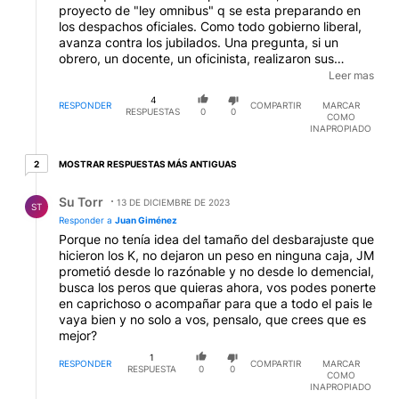
proyecto de "ley omnibus" q se esta preparando en
los despachos oficiales. Como todo gobierno liberal,
avanza contra los jubilados. Una pregunta, si un
obrero, un docente, un oficinista, realizaron sus
aportes jubilatorios x 30 años y sin chistar, q culpa
Leer mas
tienen del descalabro q armaron otros? Los q se
4
equivocaron son los politicos, los economistas, pero
RESPONDER
COMPARTIR
MARCAR
RESPUESTAS
0
0
COMO
no los laburantes rasos. Entonces, xq la quita?
INAPROPIADO
2 respuestas más antiguas
MOSTRAR RESPUESTAS MÁS ANTIGUAS
2
Respuesta de Su Torr.
Su Torr
13 DE DICIEMBRE DE 2023
ST
Responder a
Juan Giménez
Porque no tenía idea del tamaño del desbarajuste que
hicieron los K, no dejaron un peso en ninguna caja, JM
prometió desde lo razónable y no desde lo demencial,
busca los peros que quieras ahora, vos podes ponerte
en caprichoso o acompañar para que a todo el pais le
vaya bien y no solo a vos, pensalo, que crees que es
mejor?
1
RESPONDER
COMPARTIR
MARCAR
RESPUESTA
0
0
COMO
INAPROPIADO