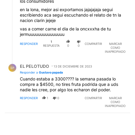
los consumidores
en la lona, mejor asi exportamos jajajajaja segui
escribiendo aca segui escuchando el relato de tn la
nacion clarin jejeje
vas a comer carne el dia de la oncxxxha de tu
jermuuuuuuuuuuuuuuu
1
RESPONDER
COMPARTIR
MARCAR
RESPUESTA
0
0
COMO
INAPROPIADO
Respuesta de EL PELOTUDO.
EL PELOTUDO
13 DE DICIEMBRE DE 2023
EP
Responder a
Gustavo papada
Cuando estaba a 3300???? la semana pasada lo
compre a $4500, no tires fruta podrida que a uds
nadie les cree, por algo los echaron del poder.
RESPONDER
1
0
COMPARTIR
MARCAR
COMO
INAPROPIADO