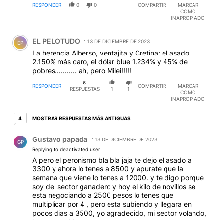
RESPONDER
0
0
COMPARTIR
MARCAR
COMO
INAPROPIADO
Comentario de EL PELOTUDO.
EL PELOTUDO
13 DE DICIEMBRE DE 2023
EP
La herencia Alberso, ventajita y Cretina: el asado
2.150% más caro, el dólar blue 1.234% y 45% de
pobres........... ah, pero Milei!!!!!
6
RESPONDER
COMPARTIR
MARCAR
RESPUESTAS
1
1
COMO
INAPROPIADO
4 respuestas más antiguas
MOSTRAR RESPUESTAS MÁS ANTIGUAS
4
Respuesta de Gustavo papada.
Gustavo papada
13 DE DICIEMBRE DE 2023
GP
Replying to deactivated user
A pero el peronismo bla bla jaja te dejo el asado a
3300 y ahora lo tenes a 8500 y apurate que la
semana que viene lo tenes a 12000. y te digo porque
soy del sector ganadero y hoy el kilo de novillos se
esta negociando a 2500 pesos lo tenes que
multiplicar por 4 , pero esta subiendo y llegara en
pocos dias a 3500, yo agradecido, mi sector volando,