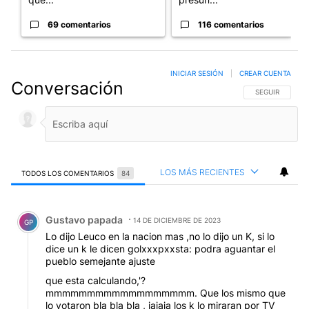
69 comentarios
116 comentarios
INICIAR SESIÓN
|
CREAR CUENTA
Conversación
SIGA ESTA CO
SEGUIR
LOS MÁS RECIENTES
TODOS LOS COMENTARIOS
84
Todos los comentarios
Comentario de Gustavo papada.
Gustavo papada
14 DE DICIEMBRE DE 2023
GP
Lo dijo Leuco en la nacion mas ,no lo dijo un K, si lo
dice un k le dicen golxxxpxxsta: podra aguantar el
pueblo semejante ajuste
que esta calculando,'?
mmmmmmmmmmmmmmmmmm. Que los mismo que
lo votaron bla bla bla , jajaja los k lo miraran por TV