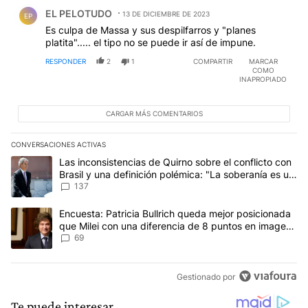
Comentario de EL PELOTUDO.
EL PELOTUDO
13 DE DICIEMBRE DE 2023
EP
Es culpa de Massa y sus despilfarros y "planes
platita"..... el tipo no se puede ir así de impune.
RESPONDER
2
1
COMPARTIR
MARCAR
COMO
INAPROPIADO
CARGAR MÁS COMENTARIOS
CONVERSACIONES ACTIVAS
Este listado muestra los artículos con más comentarios en los últim
Un artículo de tendencia con el título "Las inconsistencias de Qui
Las inconsistencias de Quirno sobre el conflicto con
Brasil y una definición polémica: "La soberanía es un
concepto antiguo"
137
Un artículo de tendencia con el título "Encuesta: Patricia Bullri
Encuesta: Patricia Bullrich queda mejor posicionada
que Milei con una diferencia de 8 puntos en imagen
negativa
69
Gestionado por