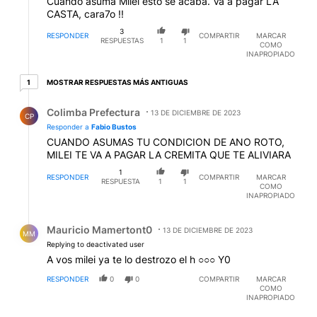
Cuando asuma Milei esto se acaba. Va a pagar LA
CASTA, cara7o !!
3
RESPONDER
COMPARTIR
MARCAR
RESPUESTAS
1
1
COMO
INAPROPIADO
1 respuesta más antiguas
MOSTRAR RESPUESTAS MÁS ANTIGUAS
1
Respuesta de Colimba Prefectura.
Colimba Prefectura
13 DE DICIEMBRE DE 2023
CP
Responder a
Fabio Bustos
CUANDO ASUMAS TU CONDICION DE ANO ROTO,
MILEI TE VA A PAGAR LA CREMITA QUE TE ALIVIARA
1
RESPONDER
COMPARTIR
MARCAR
RESPUESTA
1
1
COMO
INAPROPIADO
Respuesta de Mauricio Mamertont0.
Mauricio Mamertont0
13 DE DICIEMBRE DE 2023
MM
Replying to deactivated user
A vos milei ya te lo destrozo el h ○○○ Y0
RESPONDER
0
0
COMPARTIR
MARCAR
COMO
INAPROPIADO