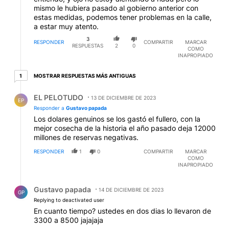
mismo le hubiera pasado al gobierno anterior con
estas medidas, podemos tener problemas en la calle,
a estar muy atento.
3
RESPONDER
COMPARTIR
MARCAR
RESPUESTAS
2
0
COMO
INAPROPIADO
1 respuesta más antiguas
MOSTRAR RESPUESTAS MÁS ANTIGUAS
1
Respuesta de EL PELOTUDO.
EL PELOTUDO
13 DE DICIEMBRE DE 2023
EP
Responder a
Gustavo papada
Los dolares genuinos se los gastó el fullero, con la
mejor cosecha de la historia el año pasado deja 12000
millones de reservas negativas.
RESPONDER
1
0
COMPARTIR
MARCAR
COMO
INAPROPIADO
Respuesta de Gustavo papada.
Gustavo papada
14 DE DICIEMBRE DE 2023
GP
Replying to deactivated user
En cuanto tiempo? ustedes en dos dias lo llevaron de
3300 a 8500 jajajaja