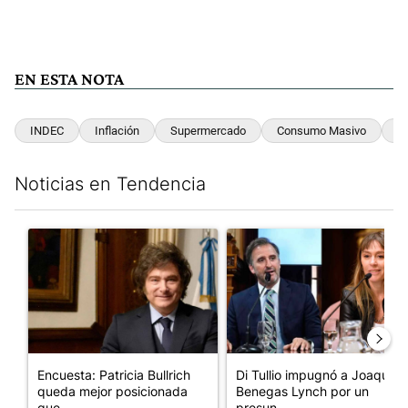
EN ESTA NOTA
INDEC
Inflación
Supermercado
Consumo Masivo
Al
Noticias en Tendencia
Este listado muestra los artículos con más comentarios en los últim
Un artículo de tendencia con el título "Encuesta: Patricia Bull
Un artículo de tendencia con e
Encuesta: Patricia Bullrich
Di Tullio impugnó a Joaquín
queda mejor posicionada
Benegas Lynch por un
que...
presun...