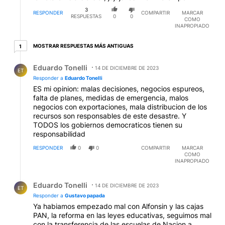
3
RESPONDER
COMPARTIR
MARCAR
RESPUESTAS
0
0
COMO
INAPROPIADO
1 respuesta más antiguas
MOSTRAR RESPUESTAS MÁS ANTIGUAS
1
Respuesta de Eduardo Tonelli.
Eduardo Tonelli
14 DE DICIEMBRE DE 2023
ET
Responder a
Eduardo Tonelli
ES mi opinion: malas decisiones, negocios espureos,
falta de planes, medidas de emergencia, malos
negocios con exportaciones, mala distribucion de los
recursos son responsables de este desastre. Y
TODOS los gobiernos democraticos tienen su
responsabilidad
RESPONDER
0
0
COMPARTIR
MARCAR
COMO
INAPROPIADO
Respuesta de Eduardo Tonelli.
Eduardo Tonelli
14 DE DICIEMBRE DE 2023
ET
Responder a
Gustavo papada
Ya habiamos empezado mal con Alfonsin y las cajas
PAN, la reforma en las leyes educativas, seguimos mal
con la transferencia de las escuelas de Nacion a