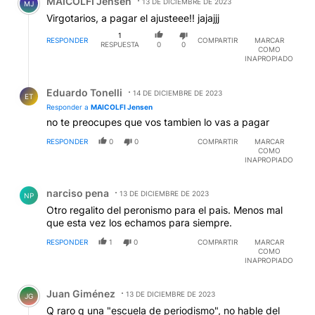
MAICOLFI Jensen
13 DE DICIEMBRE DE 2023
MJ
Virgotarios, a pagar el ajusteee!! jajajjj
1
RESPONDER
COMPARTIR
MARCAR
RESPUESTA
0
0
COMO
INAPROPIADO
Respuesta de Eduardo Tonelli.
Eduardo Tonelli
14 DE DICIEMBRE DE 2023
ET
Responder a
MAICOLFI Jensen
no te preocupes que vos tambien lo vas a pagar
RESPONDER
0
0
COMPARTIR
MARCAR
COMO
INAPROPIADO
Comentario de narciso pena.
narciso pena
13 DE DICIEMBRE DE 2023
NP
Otro regalito del peronismo para el pais. Menos mal
que esta vez los echamos para siempre.
RESPONDER
1
0
COMPARTIR
MARCAR
COMO
INAPROPIADO
Comentario de Juan Giménez.
Juan Giménez
13 DE DICIEMBRE DE 2023
JG
Q raro q una "escuela de periodismo", no hable del