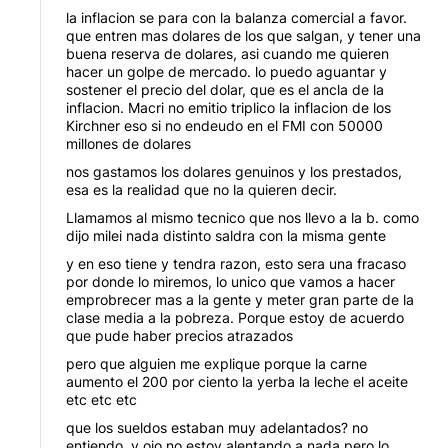
la inflacion se para con la balanza comercial a favor.
que entren mas dolares de los que salgan, y tener una
buena reserva de dolares, asi cuando me quieren
hacer un golpe de mercado. lo puedo aguantar y
sostener el precio del dolar, que es el ancla de la
inflacion. Macri no emitio triplico la inflacion de los
Kirchner eso si no endeudo en el FMI con 50000
millones de dolares
nos gastamos los dolares genuinos y los prestados,
esa es la realidad que no la quieren decir.
Llamamos al mismo tecnico que nos llevo a la b. como
dijo milei nada distinto saldra con la misma gente
y en eso tiene y tendra razon, esto sera una fracaso
por donde lo miremos, lo unico que vamos a hacer
emprobrecer mas a la gente y meter gran parte de la
clase media a la pobreza. Porque estoy de acuerdo
que pude haber precios atrazados
pero que alguien me explique porque la carne
aumento el 200 por ciento la yerba la leche el aceite
etc etc etc
que los sueldos estaban muy adelantados? no
entiendo, y ojo no estoy alentando a nada pero lo