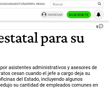
ICIAS
CARAS
EXITOÍNA
PERFIL BRASIL
INGRESAR
SUSCRIBITE
5
Si
statal para su
mot
Ad
au
el
co
de
au
en
 por asistentes administrativos y asesores de
la
ratos cesan cuando el jefe a cargo deja su
Jef
oficinas del Estado, incluyendo algunos
au
sí
 redujo su cantidad de empleados comunes en
ec
a
tr
ras
|