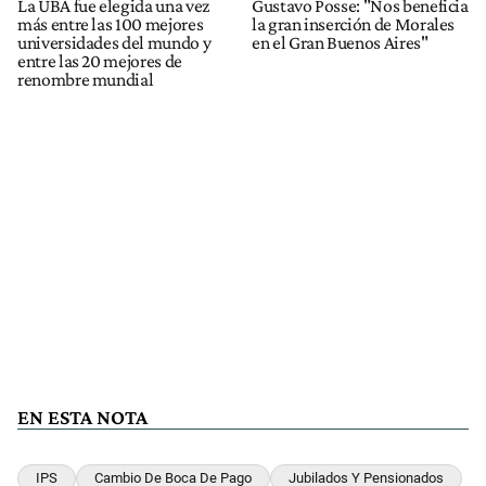
La UBA fue elegida una vez
Gustavo Posse: "Nos beneficia
más entre las 100 mejores
la gran inserción de Morales
universidades del mundo y
en el Gran Buenos Aires"
entre las 20 mejores de
renombre mundial
EN ESTA NOTA
IPS
Cambio De Boca De Pago
Jubilados Y Pensionados