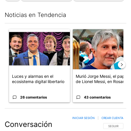
Noticias en Tendencia
Este listado muestra los artículos con más comentarios en los últim
Un artículo de tendencia con el título "Luces y alarmas en el eco
Un artículo de tendencia con e
Luces y alarmas en el
Murió Jorge Messi, el papá
ecosistema digital libertario
de Lionel Messi, en Rosario
26 comentarios
43 comentarios
INICIAR SESIÓN
|
CREAR CUENTA
Conversación
SIGA ESTA CO
SEGUIR