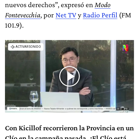
nuevos derechos”, expresó en
Modo
Fontevecchia
, por
Net TV
y
Radio Perfil
(FM
101.9).
Con Kicillof recorrieron la Provincia en un
Clío en la campaña pasada. ¿El Clío está