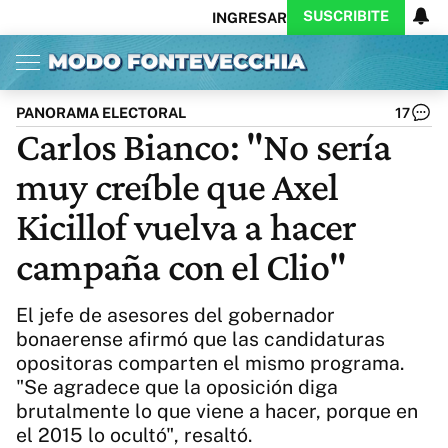
SUSCRIBITE
INGRESAR
Inicio
Ahora
Opinión
Actualidad
Política
Economía
Columnistas
Política
Pymes
Salud
PANORAMA ELECTORAL
17
Ciencia
Protagonistas
Tecnología
Carlos Bianco: "No sería
Cultura
Arte
Educación
muy creíble que Axel
Internacional
Clima
Deportes
CARAS
Exitoina
Turismo
Kicillof vuelva a hacer
Videos
Córdoba
Reperfilar
campaña con el Clio"
Business
Noticias
Caras
Exitoina
Gaming
Vivo
El jefe de asesores del gobernador
Diario del Juicio
bonaerense afirmó que las candidaturas
opositoras comparten el mismo programa.
"Se agradece que la oposición diga
brutalmente lo que viene a hacer, porque en
el 2015 lo ocultó", resaltó.