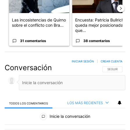
Las incosistencias de Quirno
Encuesta: Patricia Bullrich
sobre el conflicto con Bra...
queda mejor posicionada
que...
31 comentarios
38 comentarios
INICIAR SESIÓN
|
CREAR CUENTA
Conversación
SIGA ESTA CO
SEGUIR
LOS MÁS RECIENTES
TODOS LOS COMENTARIOS
Todos los comentarios
Inicie la conversación