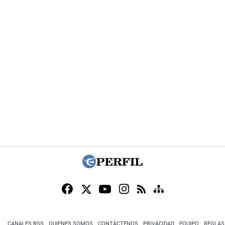
CANALES RSS
QUIENES SOMOS
CONTÁCTENOS
PRIVACIDAD
EQUIPO
REGLAS