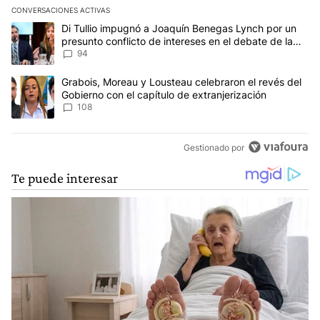
CONVERSACIONES ACTIVAS
Este listado muestra los artículos con más comentarios en los últim
Un artículo de tendencia con el título "Di Tullio impugnó a Joaqu
Di Tullio impugnó a Joaquín Benegas Lynch por un
presunto conflicto de intereses en el debate de la
Ley de Tierras
94
Un artículo de tendencia con el título "Grabois, Moreau y Lousteau
Grabois, Moreau y Lousteau celebraron el revés del
Gobierno con el capítulo de extranjerización
108
Gestionado por