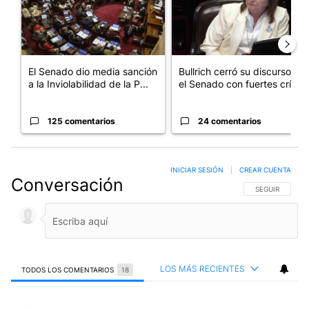
El Senado dio media sanción
Bullrich cerró su discurso en
a la Inviolabilidad de la P...
el Senado con fuertes crí...
125 comentarios
24 comentarios
INICIAR SESIÓN
|
CREAR CUENTA
Conversación
SIGA ESTA CO
SEGUIR
LOS MÁS RECIENTES
TODOS LOS COMENTARIOS
18
Todos los comentarios
Comentario de Eduardo Buffa.