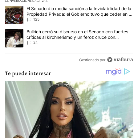
CONVERSACIONES ACTIVAS
Este listado muestra los artículos con más comentarios en los últim
Un artículo de tendencia con el título "El Senado dio media sanci
El Senado dio media sanción a la Inviolabilidad de la
Propiedad Privada: el Gobierno tuvo que ceder en la
Ley del Manejo del Fuego
125
Un artículo de tendencia con el título "Bullrich cerró su discurso e
Bullrich cerró su discurso en el Senado con fuertes
críticas al kirchnerismo y un feroz cruce con
Capitanich al que le gritó “¡cállate!”
24
Gestionado por