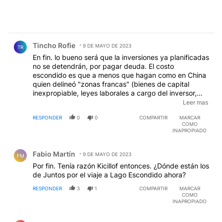
Comentario de Tincho Rofie.
Tincho Rofie
9 DE MAYO DE 2023
TR
En fin. lo bueno será que la inversiones ya planificadas
no se detendrán, por pagar deuda. El costo
escondido es que a menos que hagan como en China
quien delineó "zonas francas" (bienes de capital
inexpropiable, leyes laborales a cargo del inversor,
etc.) no habrá inversiones extranjeras que cambien la
Leer mas
matriz productiva argentina (para mejorar
RESPONDER
0
0
COMPARTIR
MARCAR
sustancialmente la balanza comercial) debido a riesgo
COMO
de ser nacionalizadas.
EDITADO
INAPROPIADO
Comentario de Fabio Martín.
Fabio Martín
9 DE MAYO DE 2023
FM
Por fin. Tenía razón Kicillof entonces. ¿Dónde están los
de Juntos por el viaje a Lago Escondido ahora?
RESPONDER
3
1
COMPARTIR
MARCAR
COMO
INAPROPIADO
Comentario de SANTOS DISCEPOLO.