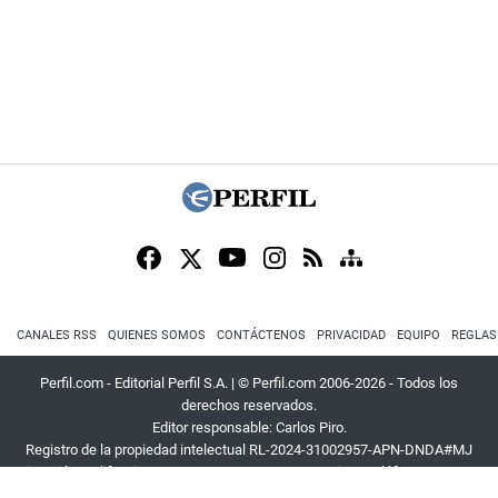
CANALES RSS
QUIENES SOMOS
CONTÁCTENOS
PRIVACIDAD
EQUIPO
REGLAS
Perfil.com - Editorial Perfil S.A.
| © Perfil.com 2006-2026 - Todos los
derechos reservados.
Editor responsable: Carlos Piro.
Registro de la propiedad intelectual RL-2024-31002957-APN-DNDA#MJ
Dirección:
California 2715
,
C1289ABI
,
CABA, Argentina
| Teléfono:
+54 9 11
3453 4567
| E-mail:
atencion@perfil.com