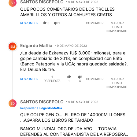
SANTOS DISCEPOLO
9 DE MAYO DE 2023
SD
QUE POCOS COMENTARIOS DE LOS TROLLES
AMARILLLOS Y OTROS ALCAHUETES GRATIS
RESPONDER
3
1
COMPARTIR
MARCAR
COMO
INAPROPIADO
Comentario de Edgardo Maffía.
Edgardo Maffía
9 DE MAYO DE 2023
EM
¿La deuda de Ezkenazy (U$ 3.000- mllones), para el
golpe cambiario de 2018, en complicidad con Brito
(Banco Patagonia y la UCA; habrá quedado saldada?.
Era Deuda Buitre.
1
RESPONDER
COMPARTIR
MARCAR
RESPUESTA
1
4
COMO
INAPROPIADO
Respuesta de SANTOS DISCEPOLO.
SANTOS DISCEPOLO
9 DE MAYO DE 2023
SD
Responder a
Edgardo Maffía
QUE GOLPE GENIO.....EL RBO DE 140000MILLONES
...AGARRA LOS LIBROS RE TArdADO
BANCO MUNDIAL ORG DEUDA ARG ....TODAVIA
DEFENDES AL CONTRABANDISTA DE LA REPOSERA..