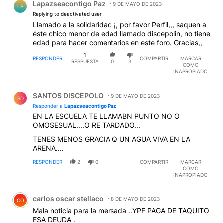
Lapazseacontigo Paz
9 DE MAYO DE 2023
LP
Replying to deactivated user
Llamado a la solidaridad ¡, por favor Perfil,,, saquen a
éste chico menor de edad llamado discepolin, no tiene
edad para hacer comentarios en este foro. Gracias,,
1
RESPONDER
COMPARTIR
MARCAR
RESPUESTA
0
3
COMO
INAPROPIADO
Respuesta de SANTOS DISCEPOLO.
SANTOS DISCEPOLO
9 DE MAYO DE 2023
SD
Responder a
Lapazseacontigo Paz
EN LA ESCUELA TE LLAMABN PUNTO NO O
OMOSESUAL....O RE TARDADO...
TENES MENOS GRACIA Q UN AGUA VIVA EN LA
ARENA....
RESPONDER
2
0
COMPARTIR
MARCAR
COMO
INAPROPIADO
Comentario de carlos oscar stellaco.
carlos oscar stellaco
8 DE MAYO DE 2023
CO
Mala noticia para la mersada ..YPF PAGA DE TAQUITO
ESA DEUDA .