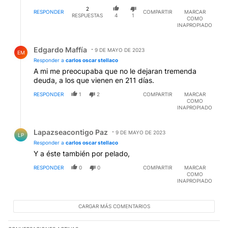
2
RESPONDER
COMPARTIR
MARCAR
RESPUESTAS
4
1
COMO
INAPROPIADO
Respuesta de Edgardo Maffía.
Edgardo Maffía
9 DE MAYO DE 2023
EM
Responder a
carlos oscar stellaco
A mi me preocupaba que no le dejaran tremenda
deuda, a los que vienen en 211 días.
RESPONDER
1
2
COMPARTIR
MARCAR
COMO
INAPROPIADO
Respuesta de Lapazseacontigo Paz.
Lapazseacontigo Paz
9 DE MAYO DE 2023
LP
Responder a
carlos oscar stellaco
Y a éste también por pelado,
RESPONDER
0
0
COMPARTIR
MARCAR
COMO
INAPROPIADO
CARGAR MÁS COMENTARIOS