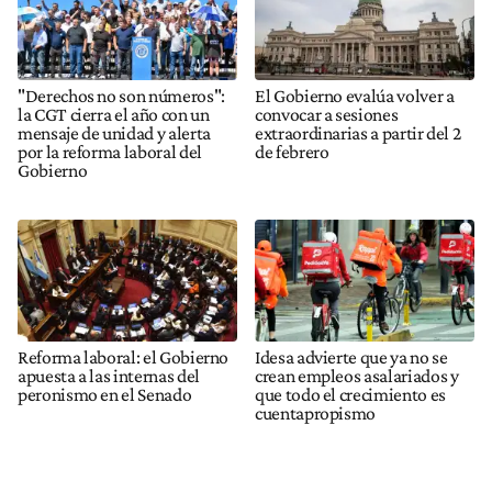
"Derechos no son números":
El Gobierno evalúa volver a
la CGT cierra el año con un
convocar a sesiones
mensaje de unidad y alerta
extraordinarias a partir del 2
por la reforma laboral del
de febrero
Gobierno
Reforma laboral: el Gobierno
Idesa advierte que ya no se
apuesta a las internas del
crean empleos asalariados y
peronismo en el Senado
que todo el crecimiento es
cuentapropismo