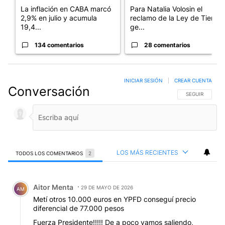
La inflación en CABA marcó
Para Natalia Volosin el
2,9% en julio y acumula
reclamo de la Ley de Tierras
19,4...
ge...
134 comentarios
28 comentarios
INICIAR SESIÓN
|
CREAR CUENTA
Conversación
SIGA ESTA CO
SEGUIR
LOS MÁS RECIENTES
TODOS LOS COMENTARIOS
2
Todos los comentarios
Comentario de Aitor Menta.
Aitor Menta
29 DE MAYO DE 2026
AM
Metí otros 10.000 euros en YPFD conseguí precio
diferencial de 77.000 pesos
Fuerza Presidente!!!!! De a poco vamos saliendo,