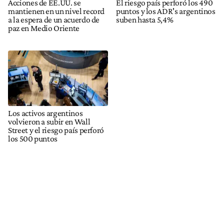
Acciones de EE.UU. se
El riesgo país perforó los 490
mantienen en un nivel record
puntos y los ADR's argentinos
a la espera de un acuerdo de
suben hasta 5,4%
paz en Medio Oriente
Los activos argentinos
volvieron a subir en Wall
Street y el riesgo país perforó
los 500 puntos