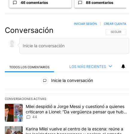
46 comentarios
88 comentarios
INICIAR SESIÓN
|
CREAR CUENTA
Conversación
SIGA ESTA CO
SEGUIR
LOS MÁS RECIENTES
TODOS LOS COMENTARIOS
Todos los comentarios
Inicie la conversación
CONVERSACIONES ACTIVAS
Este listado muestra los artículos con más comentarios en los últim
Un artículo de tendencia con el título "Milei despidió a Jorge Mes
Milei despidió a Jorge Messi y cuestionó a quienes
criticaron a Lionel: “Da vergüenza pensar que hubo
anti-Messi”
44
Un artículo de tendencia con el título "Karina Milei vuelve al cen
Karina Milei vuelve al centro de la escena: reúne a