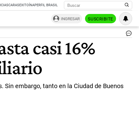
ICIAS
CARAS
EXITOÍNA
PERFIL BRASIL
INGRESAR
SUSCRIBITE
Cré
asta casi 16%
hip
|
Ce
liario
s. Sin embargo, tanto en la Ciudad de Buenos