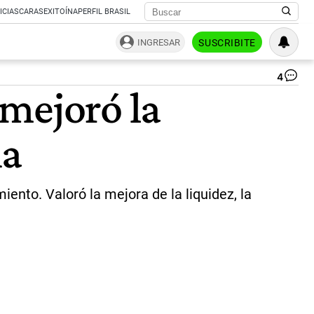
ICIAS
CARAS
EXITOÍNA
PERFIL BRASIL
INGRESAR
SUSCRIBITE
4
Fe
mejoró la
Ca
“V
ne
na
po
baj
el
rie
pa
ento. Valoró la mejora de la liquidez, la
pa
sal
a
los
me
|
Ce
Per