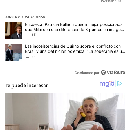
INAPROPIADO
CONVERSACIONES ACTIVAS
Este listado muestra los artículos con más comentarios en los últim
Un artículo de tendencia con el título "Encuesta: Patricia Bullri
Encuesta: Patricia Bullrich queda mejor posicionada
que Milei con una diferencia de 8 puntos en imagen
negativa
38
Un artículo de tendencia con el título "Las incosistencias de Quir
Las incosistencias de Quirno sobre el conflicto con
Brasil y una definición polémica: "La soberania es un
concepto antiguo"
37
Gestionado por