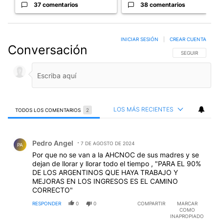
37 comentarios
38 comentarios
INICIAR SESIÓN
|
CREAR CUENTA
Conversación
SIGA ESTA CO
SEGUIR
LOS MÁS RECIENTES
TODOS LOS COMENTARIOS
2
Todos los comentarios
Comentario de Pedro Angel.
Pedro Angel
7 DE AGOSTO DE 2024
PA
Por que no se van a la AHCNOC de sus madres y se
dejan de llorar y llorar todo el tiempo , "PARA EL 90%
DE LOS ARGENTINOS QUE HAYA TRABAJO Y
MEJORAS EN LOS INGRESOS ES EL CAMINO
CORRECTO"
RESPONDER
0
0
COMPARTIR
MARCAR
COMO
INAPROPIADO