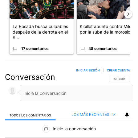
La Rosada busca culpables
Kicillof apuntó contra Milei
después de la derrota en el
por la suba de la morosida...
S...
17 comentarios
48 comentarios
INICIAR SESIÓN
|
CREAR CUENTA
Conversación
SIGA ESTA CO
SEGUIR
LOS MÁS RECIENTES
TODOS LOS COMENTARIOS
Todos los comentarios
Inicie la conversación