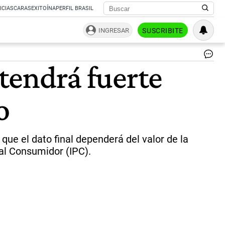
ICIAS
CARAS
EXITOÍNA
PERFIL BRASIL
INGRESAR
SUSCRIBITE
El
 tendrá fuerte
Me
Ag
de
o
Ca
co
su
del
val
que el dato final dependerá del valor de la
de
 al Consumidor (IPC).
la
ha
|
Te