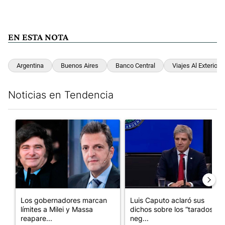
EN ESTA NOTA
Argentina
Buenos Aires
Banco Central
Viajes Al Exterior
Noticias en Tendencia
Este listado muestra los artículos con más comentarios en los últim
Un artículo de tendencia con el título "Los gobernadores marcan
Un artículo de tendencia con e
Los gobernadores marcan
Luis Caputo aclaró sus
límites a Milei y Massa
dichos sobre los “tarados” y
reapare...
neg...