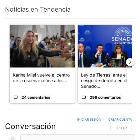
Noticias en Tendencia
Este listado muestra los artículos con más comentarios en los últim
Un artículo de tendencia con el título "Karina Milei vuelve al c
Un artículo de tendencia con e
Karina Milei vuelve al centro
Ley de Tierras: ante el
de la escena: reúne a los...
riesgo de derrota en el
Senado,...
24 comentarios
296 comentarios
INICIAR SESIÓN
|
CREAR CUENTA
Conversación
SIGA ESTA CO
SEGUIR