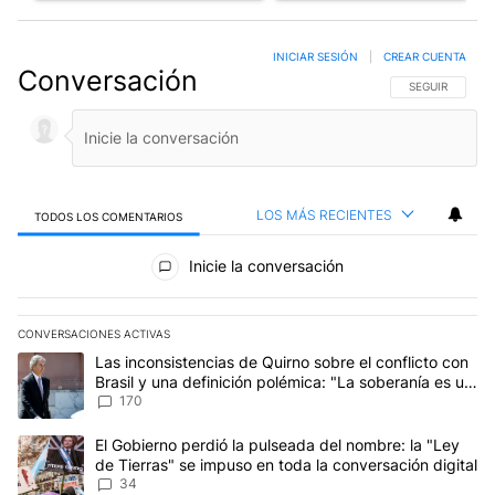
INICIAR SESIÓN
|
CREAR CUENTA
Conversación
SIGA ESTA CO
SEGUIR
LOS MÁS RECIENTES
TODOS LOS COMENTARIOS
Todos los comentarios
Inicie la conversación
CONVERSACIONES ACTIVAS
Este listado muestra los artículos con más comentarios en los últim
Un artículo de tendencia con el título "Las inconsistencias de Qui
Las inconsistencias de Quirno sobre el conflicto con
Brasil y una definición polémica: "La soberanía es un
concepto antiguo"
170
Un artículo de tendencia con el título "El Gobierno perdió la puls
El Gobierno perdió la pulseada del nombre: la "Ley
de Tierras" se impuso en toda la conversación digital
34