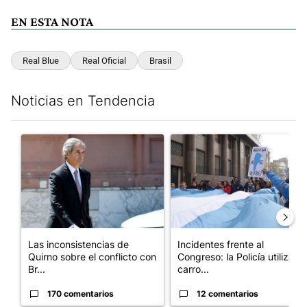
EN ESTA NOTA
Real Blue
Real Oficial
Brasil
Noticias en Tendencia
Este listado muestra los artículos con más comentarios en los últim
Un artículo de tendencia con el título "Las inconsistencias de Q
Un artículo de tendencia con el
Las inconsistencias de
Incidentes frente al
Quirno sobre el conflicto con
Congreso: la Policía utiliza
Br...
carro...
170 comentarios
12 comentarios