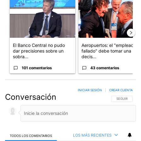
El Banco Central no pudo
Aeropuertos: el "empleado
dar precisiones sobre un
fallado" debe tomar una
sobra...
decis...
101 comentarios
43 comentarios
INICIAR SESIÓN
|
CREAR CUENTA
Conversación
SIGA ESTA CO
SEGUIR
LOS MÁS RECIENTES
TODOS LOS COMENTARIOS