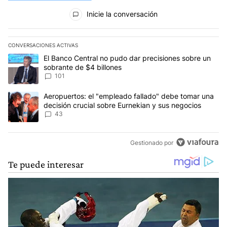
Todos los comentarios
Inicie la conversación
CONVERSACIONES ACTIVAS
Este listado muestra los artículos con más comentarios en los últim
Un artículo de tendencia con el título "El Banco Central no pudo 
El Banco Central no pudo dar precisiones sobre un
sobrante de $4 billones
101
Un artículo de tendencia con el título "Aeropuertos: el "empleado
Aeropuertos: el "empleado fallado" debe tomar una
decisión crucial sobre Eurnekian y sus negocios
43
Gestionado por