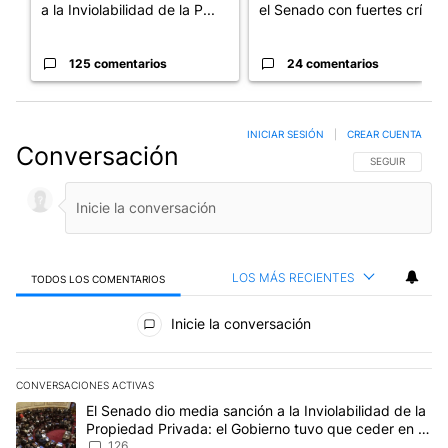
a la Inviolabilidad de la P...
el Senado con fuertes crí...
125 comentarios
24 comentarios
INICIAR SESIÓN
|
CREAR CUENTA
Conversación
SIGA ESTA CO
SEGUIR
LOS MÁS RECIENTES
TODOS LOS COMENTARIOS
Todos los comentarios
Inicie la conversación
CONVERSACIONES ACTIVAS
Este listado muestra los artículos con más comentarios en los últim
Un artículo de tendencia con el título "El Senado dio media sanci
El Senado dio media sanción a la Inviolabilidad de la
Propiedad Privada: el Gobierno tuvo que ceder en la
Ley del Manejo del Fuego
126