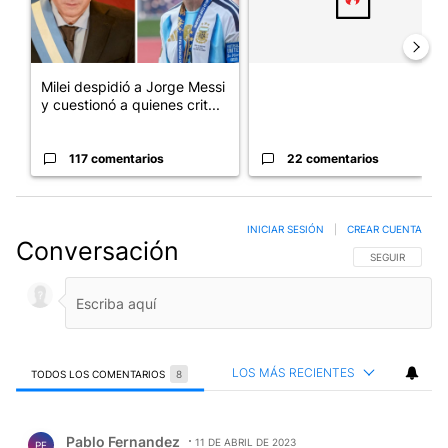
Milei despidió a Jorge Messi
y cuestionó a quienes crit...
117 comentarios
22 comentarios
INICIAR SESIÓN
|
CREAR CUENTA
Conversación
SIGA ESTA CO
SEGUIR
LOS MÁS RECIENTES
TODOS LOS COMENTARIOS
8
Todos los comentarios
Comentario de Pablo Fernandez.
Pablo Fernandez
11 DE ABRIL DE 2023
PF