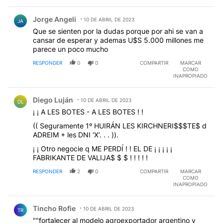
Comentario de Jorge Angeli.
Jorge Angeli
10 DE ABRIL DE 2023
JA
Que se sienten por la dudas porque por ahi se van a
cansar de esperar y ademas U$S 5.000 millones me
parece un poco mucho
RESPONDER
0
0
COMPARTIR
MARCAR
COMO
INAPROPIADO
Comentario de Diego Luján.
Diego Luján
10 DE ABRIL DE 2023
DL
¡ ¡ A LES BOTES - A LES BOTES ! !
(( Seguramente 1º HUIRÁN LES KIRCHNERI$$$TE$ d
ADREIM + les DNI ‘X’. . . )).
¡ ¡ Otro negocie q ME PERDÍ ! ! EL DE ¡ ¡ ¡ ¡ ¡
FABRIKANTE DE VALIJA$ $ $ ! ! ! ! !
RESPONDER
2
0
COMPARTIR
MARCAR
COMO
INAPROPIADO
Comentario de Tincho Rofie.
Tincho Rofie
10 DE ABRIL DE 2023
TR
""fortalecer al modelo agroexportador argentino y