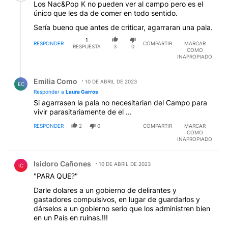
Los Nac&Pop K no pueden ver al campo pero es el
único que les da de comer en todo sentido.
Sería bueno que antes de criticar, agarraran una pala.
1
RESPONDER
COMPARTIR
MARCAR
RESPUESTA
3
0
COMO
INAPROPIADO
Respuesta de Emilia Como.
Emilia Como
10 DE ABRIL DE 2023
EC
Responder a
Laura Garros
Si agarrasen la pala no necesitarian del Campo para
vivir parasitariamente de el ...
RESPONDER
2
0
COMPARTIR
MARCAR
COMO
INAPROPIADO
Comentario de Isidoro Cañones.
Isidoro Cañones
10 DE ABRIL DE 2023
IC
"PARA QUE?"
Darle dolares a un gobierno de delirantes y
gastadores compulsivos, en lugar de guardarlos y
dárselos a un gobierno serio que los administren bien
en un País en ruinas.!!!