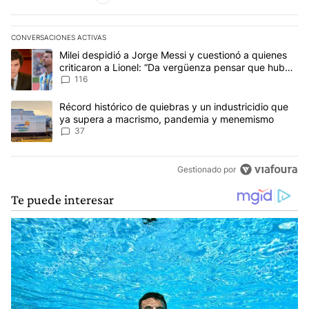
CONVERSACIONES ACTIVAS
Este listado muestra los artículos con más comentarios en los últim
Un artículo de tendencia con el título "Milei despidió a Jorge Mes
Milei despidió a Jorge Messi y cuestionó a quienes
criticaron a Lionel: “Da vergüenza pensar que hubo
anti-Messi”
116
Un artículo de tendencia con el título "Récord histórico de quie
Récord histórico de quiebras y un industricidio que
ya supera a macrismo, pandemia y menemismo
37
Gestionado por