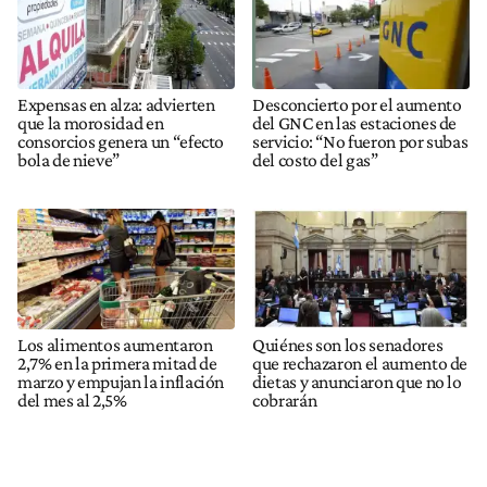
Expensas en alza: advierten
Desconcierto por el aumento
que la morosidad en
del GNC en las estaciones de
consorcios genera un “efecto
servicio: “No fueron por subas
bola de nieve”
del costo del gas”
Los alimentos aumentaron
Quiénes son los senadores
2,7% en la primera mitad de
que rechazaron el aumento de
marzo y empujan la inflación
dietas y anunciaron que no lo
del mes al 2,5%
cobrarán