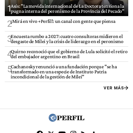
Asís: "La movida internacional de La Doctora tensiona la
1
pugna interna del peronismo de la Provincia del Pecado"
¡Mirá en vivo +Perfil!: un canal con gente que piensa
2
Encuesta rumbo a 2027: cuatro consultoras midieron el
3
desgaste de Milei y la crisis de liderazgo en el peronismo
Quirno reconoció que el gobierno de Lula solicitó el retiro
4
del embajador argentino en Brasil
Cachanosky renunció a una fundación porque "se ha
5
transformado en una especie de Instituto Patria
incondicional de la gestión de Milei"
VER MÁS