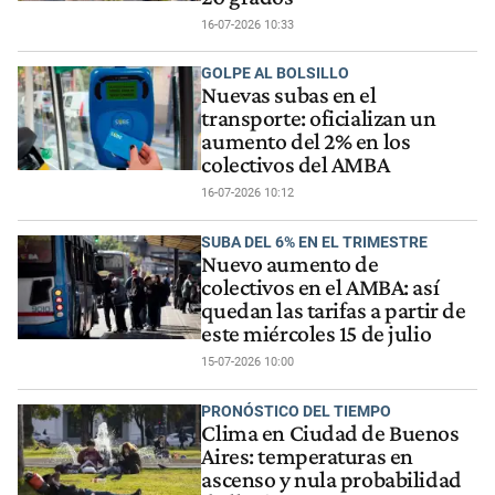
16-07-2026 10:33
GOLPE AL BOLSILLO
Nuevas subas en el
transporte: oficializan un
aumento del 2% en los
colectivos del AMBA
16-07-2026 10:12
SUBA DEL 6% EN EL TRIMESTRE
Nuevo aumento de
colectivos en el AMBA: así
quedan las tarifas a partir de
este miércoles 15 de julio
15-07-2026 10:00
PRONÓSTICO DEL TIEMPO
Clima en Ciudad de Buenos
Aires: temperaturas en
ascenso y nula probabilidad