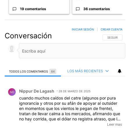
19 comentarios
36 comentarios
INICIAR SESIÓN
|
CREAR CUENTA
Conversación
SIGA ESTA CO
SEGUIR
LOS MÁS RECIENTES
TODOS LOS COMENTARIOS
64
Todos los comentarios
Comentario de Nippur De Lagash.
Nippur De Lagash
28 DE MARZO DE 2025
ND
cuando muchos caídos del catre (algunos por pura
ignorancia y otros por su afán de apoyar al outsider
en momentos que los vientos le pegan de frente),
tratan de llevar calma a los mercados, afirmando que
no hay corrida, que el dólar no registra atraso, que los
números cierran, etc, etc, sale el toto caputo (el mejor
Leer mas
ministro de economía de la historia según palabras del