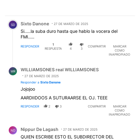
Comentario de Sixto Danone.
Sixto Danone
27 DE MARZO DE 2025
SD
Si.....la suba duro hasta que hablo la vocera del
FMI.....
1
RESPONDER
COMPARTIR
MARCAR
RESPUESTA
4
3
COMO
INAPROPIADO
Respuesta de WILLIAMSONES real WILLIAMSONES.
WILLIAMSONES real WILLIAMSONES
WR
27 DE MARZO DE 2025
Responder a
Sixto Danone
Jojojoo
AARDIIDOOS A SUTURAARSE EL OJ. TEEE
RESPONDER
2
3
COMPARTIR
MARCAR
COMO
INAPROPIADO
Comentario de Nippur De Lagash.
Nippur De Lagash
27 DE MARZO DE 2025
ND
QUIEN ESCRIBE ESTO EL SUBDIRECTOR DEL