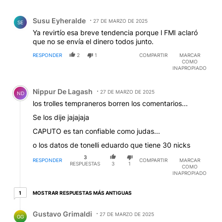
Comentario de Susu Eyheralde.
Susu Eyheralde
27 DE MARZO DE 2025
SE
Ya revirtío esa breve tendencia porque l FMI aclaró
que no se envía el dinero todos junto.
RESPONDER
2
1
COMPARTIR
MARCAR
COMO
INAPROPIADO
Comentario de Nippur De Lagash.
Nippur De Lagash
27 DE MARZO DE 2025
ND
los trolles tempraneros borren los comentarios...
Se los dije jajajaja
CAPUTO es tan confiable como judas...
o los datos de tonelli eduardo que tiene 30 nicks
3
RESPONDER
COMPARTIR
MARCAR
RESPUESTAS
3
1
COMO
INAPROPIADO
1 respuesta más antiguas
MOSTRAR RESPUESTAS MÁS ANTIGUAS
1
Respuesta de Gustavo Grimaldi.
Gustavo Grimaldi
27 DE MARZO DE 2025
GG