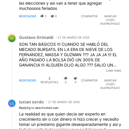
las elecciones y asi van a tener que agregar
muchoooos feriados
RESPONDER
3
0
COMPARTIR
MARCAR
COMO
INAPROPIADO
Comentario de Gustavo Grimaldi.
Gustavo Grimaldi
27 DE MARZO DE 2025
GG
SON TAN BÁSICOS !!! CUANDO SE HABLÓ DEL
MECADO BURSATIL EN LA ERA DE NIEVE DE LOS
FERNANDEZ, MASSA Y GUZMAN ??? JA JA JA !!! EL
AÑO PASADO LA BOLSA DIÓ UN 300% DE
GANANCIA !!! ALGUIEN DIJO ALGO ??? SALIO UN
TITULAR COMO ESTE ??? LA BOLSA BAJÓ UN 1%
Leer mas
PERO AYER SUBIÓ CASI UN 3%, MUCHACHOS YA
2
ESTA NO ESTAN VIVOS NI MUERTOS SON UN ENTE
RESPONDER
COMPARTIR
MARCAR
RESPUESTAS
0
4
COMO
COMO SU JEFA !!!!
INAPROPIADO
Respuesta de lucian sordo.
lucian sordo
27 DE MARZO DE 2025
LS
Replying to deactivated user
La realidad es que quien decia ser experto en
crecimiento sin o con dinero ni hizo crecer y necesito
tomar un prestamo gigante desesperadamente y asi y