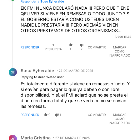
Responder a
Susu Eyheralde
EK FMI NUNCA DECLARÓ NADA !!! PERO QUE TIENE
QEU VER SI VIENE EN REMESAS O TODO JUNTO ? SI
EL GOBIERNO ESTARÍA COMO USTEDES DICEN
NADIE LE PRESTARÍA !!! PERO ADEMÁS VIENEN
OTROS PRESTAMOS DE OTROS ORGANISMOS
INTERNACIONALES Y ADEMAS LOS DPOLRES DEL
Leer mas
CAMPO CON LO CUAL QUEDENSE TRANQUILOS
1
TODO VA A ANDAR MUY PERO MUY BIEN !!!
RESPONDER
COMPARTIR
MARCAR
RESPUESTA
1
2
COMO
INAPROPIADO
Respuesta de Susu Eyheralde.
Susu Eyheralde
27 DE MARZO DE 2025
SE
Replying to deactivated user
Es totalmente diferente si viene en remesas o junto. Y
si envían para pagar lo que ya deben o con libre
disponibilidad. Y sí, el FMI aclaró que no se presta el
dinero en forma total y que se vería como se envían
las remesas.
RESPONDER
0
1
COMPARTIR
MARCAR
COMO
INAPROPIADO
Comentario de Maria Cristina.
Maria Cristina
27 DE MARZO DE 2025
MC