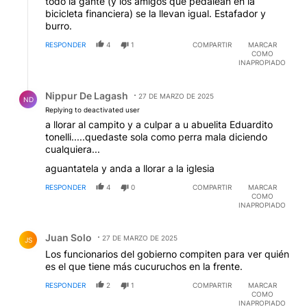
todo la gante (y los amigos que pedalean en la
bicicleta financiera) se la llevan igual. Estafador y
burro.
RESPONDER
4
1
COMPARTIR
MARCAR
COMO
INAPROPIADO
Respuesta de Nippur De Lagash.
Nippur De Lagash
27 DE MARZO DE 2025
ND
Replying to deactivated user
a llorar al campito y a culpar a u abuelita Eduardito
tonelli.....quedaste sola como perra mala diciendo
cualquiera...
aguantatela y anda a llorar a la iglesia
RESPONDER
4
0
COMPARTIR
MARCAR
COMO
INAPROPIADO
Comentario de Juan Solo.
Juan Solo
27 DE MARZO DE 2025
JS
Los funcionarios del gobierno compiten para ver quién
es el que tiene más cucuruchos en la frente.
RESPONDER
2
1
COMPARTIR
MARCAR
COMO
INAPROPIADO