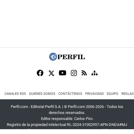
CANALES RSS
QUIENES SOMOS
CONTÁCTENOS
PRIVACIDAD
EQUIPO
REGLAS
Perfil.com - Editorial Perfil S.A.
| © Perfil.com 2006-2026 - Todos los
derechos reservados.
Editor responsable: Carlos Piro.
Registro de la propiedad intelectual RL-2024-31002957-APN-DNDA#MJ
Dirección:
California 2715
,
C1289ABI
,
CABA, Argentina
| Teléfono:
+54 9 11