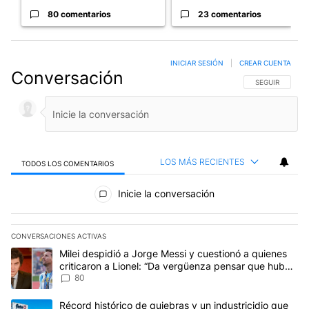
80 comentarios
23 comentarios
INICIAR SESIÓN
|
CREAR CUENTA
Conversación
SIGA ESTA CO
SEGUIR
LOS MÁS RECIENTES
TODOS LOS COMENTARIOS
Todos los comentarios
Inicie la conversación
CONVERSACIONES ACTIVAS
Este listado muestra los artículos con más comentarios en los últim
Un artículo de tendencia con el título "Milei despidió a Jorge Mes
Milei despidió a Jorge Messi y cuestionó a quienes
criticaron a Lionel: “Da vergüenza pensar que hubo
anti-Messi”
80
Un artículo de tendencia con el título "Récord histórico de quie
Récord histórico de quiebras y un industricidio que