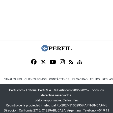
CANALES RSS
QUIENES SOMOS
CONTÁCTENOS
PRIVACIDAD
EQUIPO
REGLAS
Perfil.com - Editorial Perfil S.A.
| © Perfil.com 2006-2026 - Todos los
derechos reservados.
Editor responsable: Carlos Piro.
Registro de la propiedad intelectual RL-2024-31002957-APN-DNDA#MJ
Dirección:
California 2715
,
C1289ABI
,
CABA, Argentina
| Teléfono:
+54 9 11