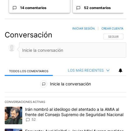
14 comentarios
52 comentarios
INICIAR SESIÓN
|
CREAR CUENTA
Conversación
SIGA ESTA CO
SEGUIR
LOS MÁS RECIENTES
TODOS LOS COMENTARIOS
Todos los comentarios
Inicie la conversación
CONVERSACIONES ACTIVAS
Este listado muestra los artículos con más comentarios en los últim
Un artículo de tendencia con el título "Irán nombró al ideólogo d
Irán nombró al ideólogo del atentado a la AMIA al
frente del Consejo Supremo de Seguridad Nacional
52