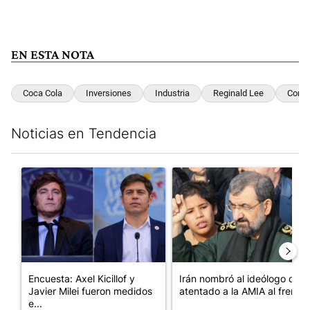
EN ESTA NOTA
Coca Cola
Inversiones
Industria
Reginald Lee
Cons
Noticias en Tendencia
Este listado muestra los artículos con más comentarios en los últim
Un artículo de tendencia con el título "Encuesta: Axel Kicillof 
Un artículo de tendencia con e
Encuesta: Axel Kicillof y
Irán nombró al ideólogo del
Javier Milei fueron medidos
atentado a la AMIA al frent...
e...