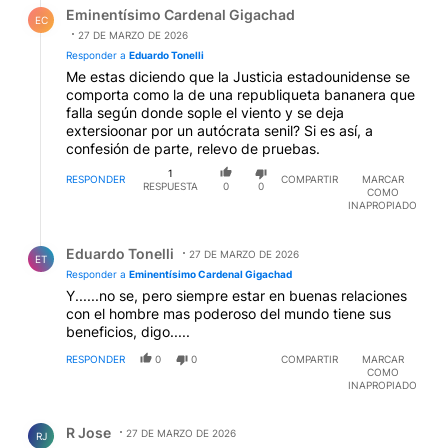
Eminentísimo Cardenal Gigachad
EC
27 DE MARZO DE 2026
Responder a
Eduardo Tonelli
Me estas diciendo que la Justicia estadounidense se
comporta como la de una republiqueta bananera que
falla según donde sople el viento y se deja
extersioonar por un autócrata senil? Si es así, a
confesión de parte, relevo de pruebas.
1
RESPONDER
COMPARTIR
MARCAR
RESPUESTA
0
0
COMO
INAPROPIADO
Respuesta de Eduardo Tonelli.
Eduardo Tonelli
27 DE MARZO DE 2026
ET
Responder a
Eminentísimo Cardenal Gigachad
Y......no se, pero siempre estar en buenas relaciones
con el hombre mas poderoso del mundo tiene sus
beneficios, digo.....
RESPONDER
0
0
COMPARTIR
MARCAR
COMO
INAPROPIADO
Comentario de R Jose.
R Jose
27 DE MARZO DE 2026
RJ