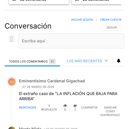
INICIAR SESIÓN
|
CREAR CUENTA
Conversación
SIGA ESTA CO
SEGUIR
LOS MÁS RECIENTES
TODOS LOS COMENTARIOS
41
Todos los comentarios
Comentario de Eminentísimo Cardenal Gigachad.
Eminentísimo Cardenal Gigachad
EC
27 DE MARZO DE 2026
El extraño caso de "LA INFLACIÓN QUE BAJA PARA
ARRIBA"
1
RESPONDER
COMPARTIR
MARCAR
RESPUESTA
6
2
COMO
INAPROPIADO
Respuesta de Marta Nilda.
Marta Nilda