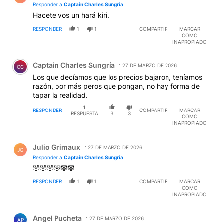
Responder a
Captain Charles Sungría
Hacete vos un hará kiri.
RESPONDER
1
1
COMPARTIR
MARCAR
COMO
INAPROPIADO
Comentario de Captain Charles Sungría.
Captain Charles Sungría
27 DE MARZO DE 2026
CC
Los que decíamos que los precios bajaron, teníamos
razón, por más peros que pongan, no hay forma de
tapar la realidad.
1
RESPONDER
COMPARTIR
MARCAR
RESPUESTA
3
3
COMO
INAPROPIADO
Respuesta de Julio Grimaux.
Julio Grimaux
27 DE MARZO DE 2026
JG
Responder a
Captain Charles Sungría
🤣🤣🤣🤣🤡🤡
RESPONDER
1
1
COMPARTIR
MARCAR
COMO
INAPROPIADO
Comentario de Angel Pucheta.
Angel Pucheta
27 DE MARZO DE 2026
AP