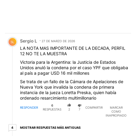
Comentario de Sergio L.
Sergio L
27 DE MARZO DE 2026
SL
LA NOTA MAS IMPORTANTE DE LA DECADA, PERFIL
12 NO TE LA MUESTRA
Victoria para la Argentina: la Justicia de Estados
Unidos anuló la condena por el caso YPF que obligaba
al país a pagar USD 16 mil millones
Se trata de un fallo de la Cámara de Apelaciones de
Nueva York que invalida la condena de primera
instancia de la jueza Loretta Preska, quien había
ordenado resarcimiento multimillonario
6
RESPONDER
COMPARTIR
MARCAR
RESPUESTAS
2
7
COMO
INAPROPIADO
4 respuestas más antiguas
MOSTRAR RESPUESTAS MÁS ANTIGUAS
4
Respuesta de Eminentísimo Cardenal Gigachad.