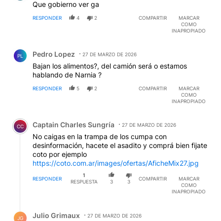
Que gobierno ver ga
RESPONDER
4
2
COMPARTIR
MARCAR
COMO
INAPROPIADO
Comentario de Pedro Lopez.
Pedro Lopez
27 DE MARZO DE 2026
PL
Bajan los alimentos?, del camión será o estamos
hablando de Narnia ?
RESPONDER
5
2
COMPARTIR
MARCAR
COMO
INAPROPIADO
Comentario de Captain Charles Sungría.
Captain Charles Sungría
27 DE MARZO DE 2026
CC
No caigas en la trampa de los cumpa con
desinformación, hacete el asadito y comprá bien fijate
coto por ejemplo
https://coto.com.ar/images/ofertas/AficheMix27.jpg
1
RESPONDER
COMPARTIR
MARCAR
RESPUESTA
3
3
COMO
INAPROPIADO
Respuesta de Julio Grimaux.
Julio Grimaux
27 DE MARZO DE 2026
JG