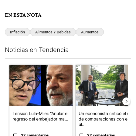
EN ESTA NOTA
Inflación
Alimentos Y Bebidas
Aumentos
Noticias en Tendencia
Este listado muestra los artículos con más comentarios en los últim
Un artículo de tendencia con el título "Tensión Lula-Milei: “A
Un artículo de tendencia con 
Tensión Lula-Milei: “Anular el
Un economista criticó el uso
regreso del embajador ma...
de comparaciones con el
úl...
32 comentarios
22 comentarios