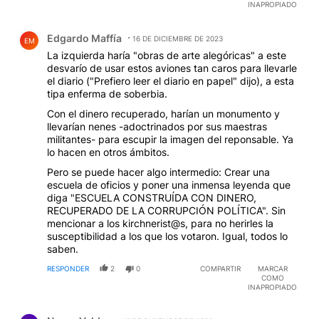
INAPROPIADO
Comentario de Edgardo Maffía.
Edgardo Maffía
16 DE DICIEMBRE DE 2023
EM
La izquierda haría "obras de arte alegóricas" a este
desvarío de usar estos aviones tan caros para llevarle
el diario ("Prefiero leer el diario en papel" dijo), a esta
tipa enferma de soberbia.
Con el dinero recuperado, harían un monumento y
llevarían nenes -adoctrinados por sus maestras
militantes- para escupir la imagen del reponsable. Ya
lo hacen en otros ámbitos.
Pero se puede hacer algo intermedio: Crear una
escuela de oficios y poner una inmensa leyenda que
diga "ESCUELA CONSTRUÍDA CON DINERO,
RECUPERADO DE LA CORRUPCIÓN POLÍTICA". Sin
mencionar a los kirchnerist@s, para no herirles la
susceptibilidad a los que los votaron. Igual, todos lo
saben.
RESPONDER
2
0
COMPARTIR
MARCAR
COMO
INAPROPIADO
Comentario de Negro Valdez.