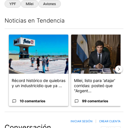
YPF
Milei
Aviones
Noticias en Tendencia
Este listado muestra los artículos con más comentarios en los últim
Un artículo de tendencia con el título "Récord histórico de qu
Un artículo de tendencia con el
Récord histórico de quiebras
Milei, listo para 'atajar'
y un industricidio que ya ...
corridas: posteó que
"Argent...
10 comentarios
99 comentarios
INICIAR SESIÓN
|
CREAR CUENTA
Conversación