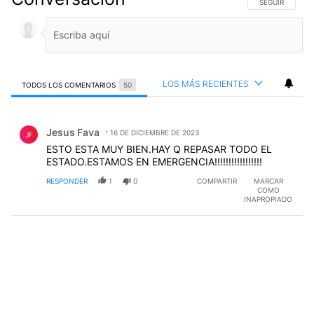
SIGA ESTA CO
SEGUIR
LOS MÁS RECIENTES
TODOS LOS COMENTARIOS
50
Todos los comentarios
Comentario de Jesus Fava.
Jesus Fava
16 DE DICIEMBRE DE 2023
JF
ESTO ESTA MUY BIEN.HAY Q REPASAR TODO EL
ESTADO.ESTAMOS EN EMERGENCIA!!!!!!!!!!!!!!!!!
RESPONDER
1
0
COMPARTIR
MARCAR
COMO
INAPROPIADO