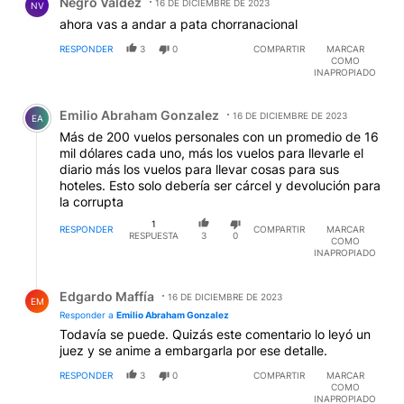
Negro Valdez
16 DE DICIEMBRE DE 2023
NV
ahora vas a andar a pata chorranacional
RESPONDER
3
0
COMPARTIR
MARCAR
COMO
INAPROPIADO
Comentario de Emilio Abraham Gonzalez.
Emilio Abraham Gonzalez
16 DE DICIEMBRE DE 2023
EA
Más de 200 vuelos personales con un promedio de 16
mil dólares cada uno, más los vuelos para llevarle el
diario más los vuelos para llevar cosas para sus
hoteles. Esto solo debería ser cárcel y devolución para
la corrupta
1
RESPONDER
COMPARTIR
MARCAR
RESPUESTA
3
0
COMO
INAPROPIADO
Respuesta de Edgardo Maffía.
Edgardo Maffía
16 DE DICIEMBRE DE 2023
EM
Responder a
Emilio Abraham Gonzalez
Todavía se puede. Quizás este comentario lo leyó un
juez y se anime a embargarla por ese detalle.
RESPONDER
3
0
COMPARTIR
MARCAR
COMO
INAPROPIADO