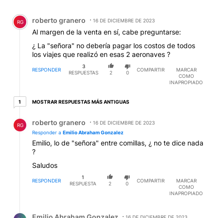
Comentario de roberto granero.
roberto granero
16 DE DICIEMBRE DE 2023
RG
Al margen de la venta en sí, cabe preguntarse:
¿ La "señora" no debería pagar los costos de todos
los viajes que realizó en esas 2 aeronaves ?
3
RESPONDER
COMPARTIR
MARCAR
RESPUESTAS
2
0
COMO
INAPROPIADO
1 respuesta más antiguas
MOSTRAR RESPUESTAS MÁS ANTIGUAS
1
Respuesta de roberto granero.
roberto granero
16 DE DICIEMBRE DE 2023
RG
Responder a
Emilio Abraham Gonzalez
Emilio, lo de "señora" entre comillas, ¿ no te dice nada
?
Saludos
1
RESPONDER
COMPARTIR
MARCAR
RESPUESTA
2
0
COMO
INAPROPIADO
Respuesta de Emilio Abraham Gonzalez.
Emilio Abraham Gonzalez
16 DE DICIEMBRE DE 2023