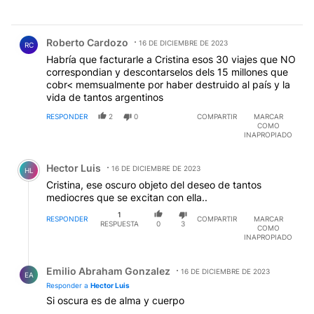
Comentario de Roberto Cardozo.
Roberto Cardozo
16 DE DICIEMBRE DE 2023
RC
Habría que facturarle a Cristina esos 30 viajes que NO
correspondian y descontarselos dels 15 millones que
cobr< memsualmente por haber destruido al país y la
vida de tantos argentinos
RESPONDER
2
0
COMPARTIR
MARCAR
COMO
INAPROPIADO
Comentario de Hector Luis.
Hector Luis
16 DE DICIEMBRE DE 2023
HL
Cristina, ese oscuro objeto del deseo de tantos
mediocres que se excitan con ella..
1
RESPONDER
COMPARTIR
MARCAR
RESPUESTA
0
3
COMO
INAPROPIADO
Respuesta de Emilio Abraham Gonzalez.
Emilio Abraham Gonzalez
16 DE DICIEMBRE DE 2023
EA
Responder a
Hector Luis
Si oscura es de alma y cuerpo