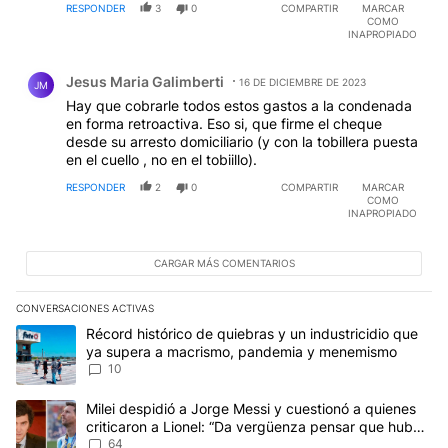
RESPONDER
3
0
COMPARTIR
MARCAR
COMO
INAPROPIADO
Comentario de Jesus Maria Galimberti.
Jesus Maria Galimberti
16 DE DICIEMBRE DE 2023
JM
Hay que cobrarle todos estos gastos a la condenada
en forma retroactiva. Eso si, que firme el cheque
desde su arresto domiciliario (y con la tobillera puesta
en el cuello , no en el tobiillo).
RESPONDER
2
0
COMPARTIR
MARCAR
COMO
INAPROPIADO
CARGAR MÁS COMENTARIOS
CONVERSACIONES ACTIVAS
Este listado muestra los artículos con más comentarios en los últim
Un artículo de tendencia con el título "Récord histórico de quie
Récord histórico de quiebras y un industricidio que
ya supera a macrismo, pandemia y menemismo
10
Un artículo de tendencia con el título "Milei despidió a Jorge Mes
Milei despidió a Jorge Messi y cuestionó a quienes
criticaron a Lionel: “Da vergüenza pensar que hubo
anti-Messi”
64