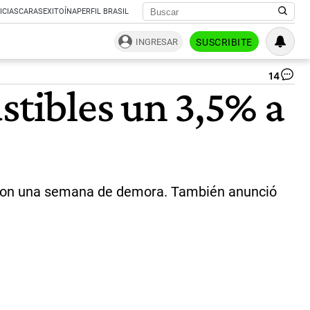
ICIAS
CARAS
EXITOÍNA
PERFIL BRASIL
INGRESAR
SUSCRIBITE
14
Ca
stibles un 3,5% a
Fa
“A
otr
pet
si
la
baj
el
es con una semana de demora. También anunció
efe
so
la
inf
se
lim
|
Ce
Per