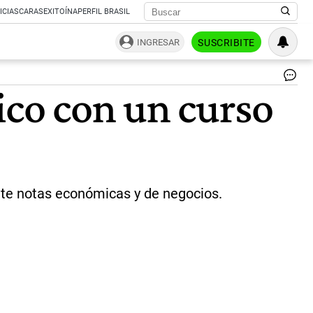
ICIAS
CARAS
EXITOÍNA
PERFIL BRASIL
INGRESAR
SUSCRIBITE
Re
co con un curso
Fo
|
Ce
nte notas económicas y de negocios.