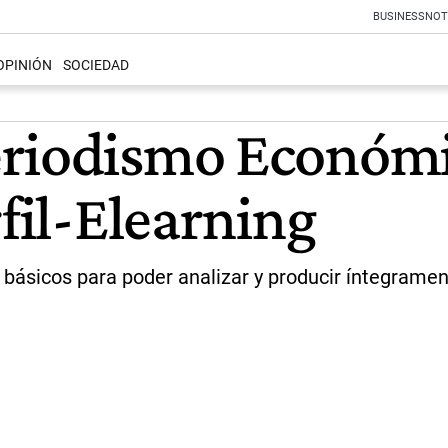
BUSINESS
NOT
OPINIÓN
SOCIEDAD
eriodismo Económi
rfil-Elearning
s básicos para poder analizar y producir íntegrame