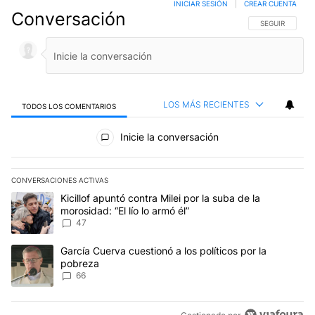
INICIAR SESIÓN
|
CREAR CUENTA
Conversación
SIGA ESTA CO
SEGUIR
LOS MÁS RECIENTES
TODOS LOS COMENTARIOS
Todos los comentarios
Inicie la conversación
CONVERSACIONES ACTIVAS
Este listado muestra los artículos con más comentarios en los últim
Un artículo de tendencia con el título "Kicillof apuntó contra Milei 
Kicillof apuntó contra Milei por la suba de la
morosidad: “El lío lo armó él”
47
Un artículo de tendencia con el título "García Cuerva cuestionó a 
García Cuerva cuestionó a los políticos por la
pobreza
66