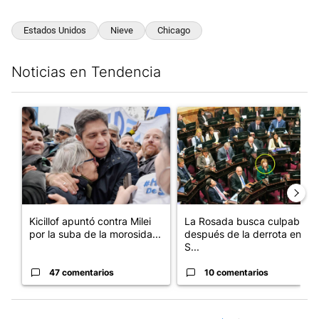
Estados Unidos
Nieve
Chicago
Noticias en Tendencia
Este listado muestra los artículos con más comentarios en los últim
Un artículo de tendencia con el título "Kicillof apuntó contra Mil
Un artículo de tendencia con e
Kicillof apuntó contra Milei
La Rosada busca culpables
por la suba de la morosida...
después de la derrota en el
S...
47 comentarios
10 comentarios