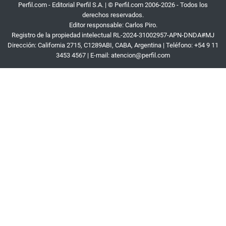
Perfil.com - Editorial Perfil S.A.
| © Perfil.com 2006-2026 - Todos los
derechos reservados.
Editor responsable: Carlos Piro.
Registro de la propiedad intelectual RL-2024-31002957-APN-DNDA#MJ
Dirección:
California 2715
,
C1289ABI
,
CABA, Argentina
| Teléfono:
+54 9 11
3453 4567
| E-mail:
atencion@perfil.com