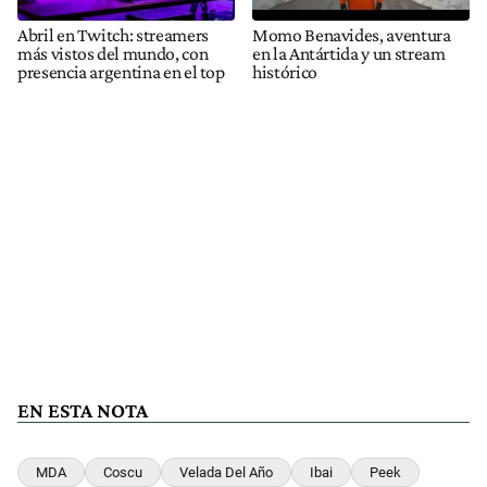
Abril en Twitch: streamers
Momo Benavides, aventura
más vistos del mundo, con
en la Antártida y un stream
presencia argentina en el top
histórico
EN ESTA NOTA
MDA
Coscu
Velada Del Año
Ibai
Peek