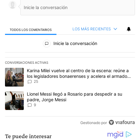
LOS MÁS RECIENTES
TODOS LOS COMENTARIOS
Todos los comentarios
Inicie la conversación
CONVERSACIONES ACTIVAS
Este listado muestra los artículos con más comentarios en los últim
Un artículo de tendencia con el título "Karina Milei vuelve al cen
Karina Milei vuelve al centro de la escena: reúne a
los legisladores bonaerenses y acelera el armado
para 2027
25
Un artículo de tendencia con el título "Lionel Messi llegó a Rosar
Lionel Messi llegó a Rosario para despedir a su
padre, Jorge Messi
9
Gestionado por