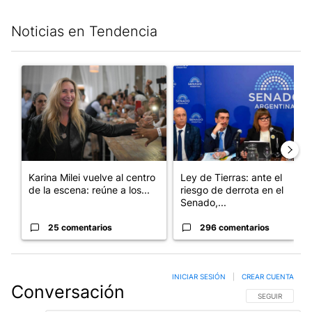
Noticias en Tendencia
Este listado muestra los artículos con más comentarios en los últim
Un artículo de tendencia con el título "Karina Milei vuelve al c
Un artículo de tendencia con e
Karina Milei vuelve al centro
Ley de Tierras: ante el
de la escena: reúne a los...
riesgo de derrota en el
Senado,...
25 comentarios
296 comentarios
INICIAR SESIÓN
|
CREAR CUENTA
Conversación
SIGA ESTA CO
SEGUIR