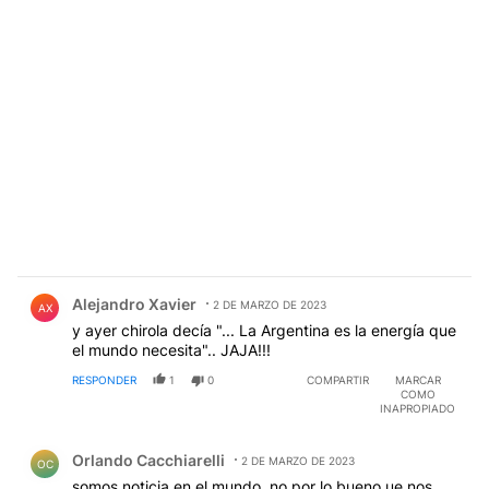
Comentario de Alejandro Xavier.
Alejandro Xavier
2 DE MARZO DE 2023
AX
y ayer chirola decía "... La Argentina es la energía que
el mundo necesita".. JAJA!!!
RESPONDER
1
0
COMPARTIR
MARCAR
COMO
INAPROPIADO
Comentario de Orlando Cacchiarelli.
Orlando Cacchiarelli
2 DE MARZO DE 2023
OC
somos noticia en el mundo, no por lo bueno ue nos