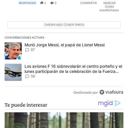
RESPONDER
2
0
COMPARTIR
MARCAR
COMO
INAPROPIADO
CARGAR MÁS COMENTARIOS
CONVERSACIONES ACTIVAS
Este listado muestra los artículos con más comentarios en los últim
Un artículo de tendencia con el título "Murió Jorge Messi, el papá
Murió Jorge Messi, el papá de Lionel Messi
67
Un artículo de tendencia con el título "Los aviones F 16 sobrevola
Los aviones F 16 sobrevolarán el centro porteño y el
lunes participarán de la celebración de la Fuerza
Aérea
56
Gestionado por