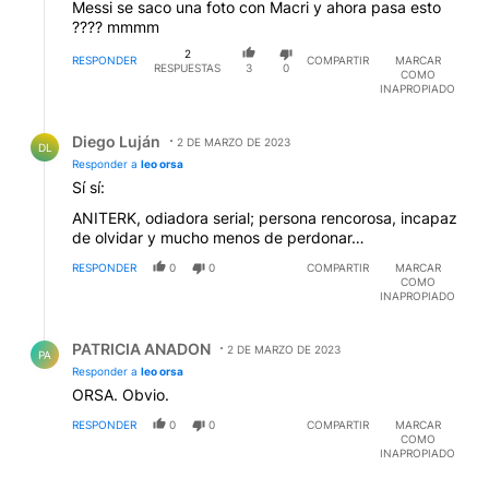
Messi se saco una foto con Macri y ahora pasa esto
???? mmmm
2
RESPONDER
COMPARTIR
MARCAR
RESPUESTAS
3
0
COMO
INAPROPIADO
Respuesta de Diego Luján.
Diego Luján
2 DE MARZO DE 2023
DL
Responder a
leo orsa
Sí sí:
ANITERK, odiadora serial; persona rencorosa, incapaz
de olvidar y mucho menos de perdonar…
RESPONDER
0
0
COMPARTIR
MARCAR
COMO
INAPROPIADO
Respuesta de PATRICIA ANADON.
PATRICIA ANADON
2 DE MARZO DE 2023
PA
Responder a
leo orsa
ORSA. Obvio.
RESPONDER
0
0
COMPARTIR
MARCAR
COMO
INAPROPIADO
Comentario de José Cuervo.