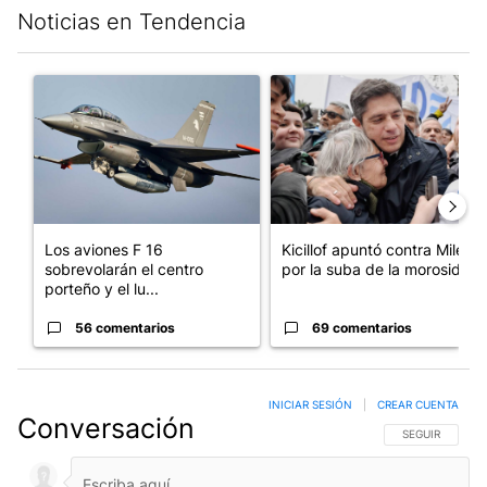
Noticias en Tendencia
Este listado muestra los artículos con más comentarios en los últim
Un artículo de tendencia con el título "Los aviones F 16 sobrevo
Un artículo de tendencia con el
Los aviones F 16
Kicillof apuntó contra Milei
sobrevolarán el centro
por la suba de la morosida...
porteño y el lu...
56 comentarios
69 comentarios
INICIAR SESIÓN
|
CREAR CUENTA
Conversación
SIGA ESTA CO
SEGUIR