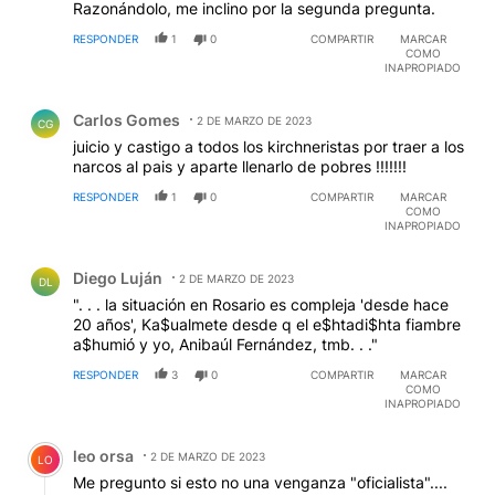
Razonándolo, me inclino por la segunda pregunta.
RESPONDER
1
0
COMPARTIR
MARCAR
COMO
INAPROPIADO
Comentario de Carlos Gomes.
Carlos Gomes
2 DE MARZO DE 2023
CG
juicio y castigo a todos los kirchneristas por traer a los
narcos al pais y aparte llenarlo de pobres !!!!!!!
RESPONDER
1
0
COMPARTIR
MARCAR
COMO
INAPROPIADO
Comentario de Diego Luján.
Diego Luján
2 DE MARZO DE 2023
DL
". . . la situación en Rosario es compleja 'desde hace
20 años', Ka$ualmete desde q el e$htadi$hta fiambre
a$humió y yo, Anibaúl Fernández, tmb. . ."
RESPONDER
3
0
COMPARTIR
MARCAR
COMO
INAPROPIADO
Comentario de leo orsa.
leo orsa
2 DE MARZO DE 2023
LO
Me pregunto si esto no una venganza "oficialista"....