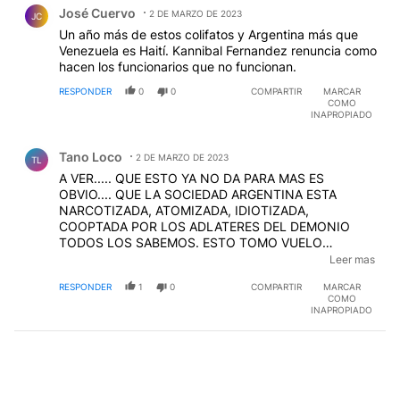
José Cuervo
2 DE MARZO DE 2023
JC
Un año más de estos colifatos y Argentina más que
Venezuela es Haití. Kannibal Fernandez renuncia como
hacen los funcionarios que no funcionan.
RESPONDER
0
0
COMPARTIR
MARCAR
COMO
INAPROPIADO
Comentario de Tano Loco.
Tano Loco
2 DE MARZO DE 2023
TL
A VER..... QUE ESTO YA NO DA PARA MAS ES
OBVIO.... QUE LA SOCIEDAD ARGENTINA ESTA
NARCOTIZADA, ATOMIZADA, IDIOTIZADA,
COOPTADA POR LOS ADLATERES DEL DEMONIO
TODOS LOS SABEMOS. ESTO TOMO VUELO
PORQUE ES LIONEL.... ME PREGUNTO ? Y TODOS
Leer mas
LOS HOMICIDIOS Y VICTIMAS DEL DELITO QUE
RESPONDER
1
0
COMPARTIR
MARCAR
SUFRE LAGENTE TRABAJADORA ESO NO IMPORTA?
COMO
ES UNA SENSACION? DEBEMOS ESPERAR LA
INAPROPIADO
NOTICIA BOMBA PARA FINGIR QUE SE HACE ALGO?
ASI LAS COSAS NO VAN, EL FUTURO ES POCO MAS
QUE NEFASTO... COMO DIRIA LA NONA "YO TE
AVISE!!!! EH!!!! A LLORAR AL VELORIO....