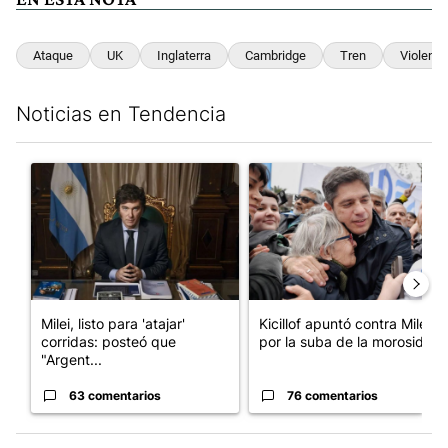
Ataque
UK
Inglaterra
Cambridge
Tren
Violenci
Noticias en Tendencia
Este listado muestra los artículos con más comentarios en los últim
Un artículo de tendencia con el título "Milei, listo para 'atajar
Un artículo de tendencia con el
Milei, listo para 'atajar'
Kicillof apuntó contra Milei
corridas: posteó que
por la suba de la morosida...
"Argent...
63 comentarios
76 comentarios