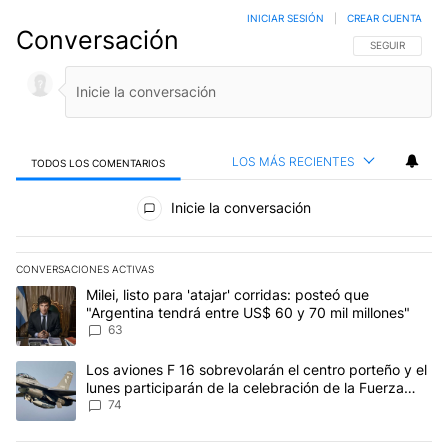
INICIAR SESIÓN
|
CREAR CUENTA
Conversación
SIGA ESTA CO
SEGUIR
LOS MÁS RECIENTES
TODOS LOS COMENTARIOS
Todos los comentarios
Inicie la conversación
CONVERSACIONES ACTIVAS
Este listado muestra los artículos con más comentarios en los últim
Un artículo de tendencia con el título "Milei, listo para 'atajar' 
Milei, listo para 'atajar' corridas: posteó que
"Argentina tendrá entre US$ 60 y 70 mil millones"
63
Un artículo de tendencia con el título "Los aviones F 16 sobrevola
Los aviones F 16 sobrevolarán el centro porteño y el
lunes participarán de la celebración de la Fuerza
Aérea
74