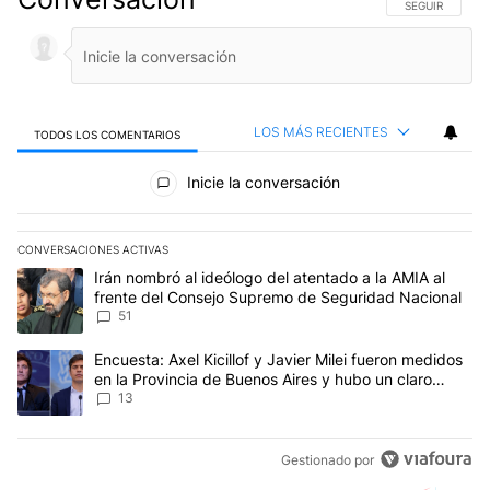
SIGA ESTA CO
SEGUIR
LOS MÁS RECIENTES
TODOS LOS COMENTARIOS
Todos los comentarios
Inicie la conversación
CONVERSACIONES ACTIVAS
Este listado muestra los artículos con más comentarios en los últim
Un artículo de tendencia con el título "Irán nombró al ideólogo d
Irán nombró al ideólogo del atentado a la AMIA al
frente del Consejo Supremo de Seguridad Nacional
51
Un artículo de tendencia con el título "Encuesta: Axel Kicillof y 
Encuesta: Axel Kicillof y Javier Milei fueron medidos
en la Provincia de Buenos Aires y hubo un claro
ganador
13
Gestionado por