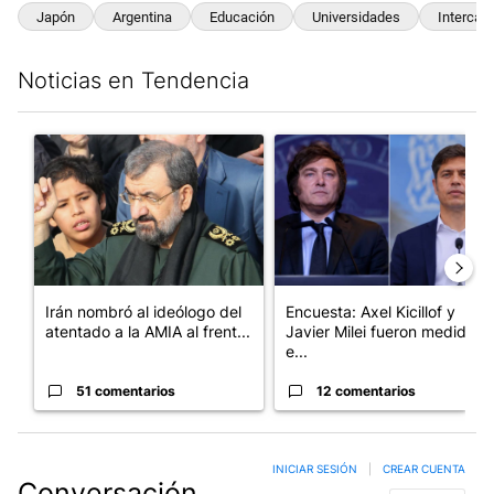
Japón
Argentina
Educación
Universidades
Intercam
Noticias en Tendencia
Este listado muestra los artículos con más comentarios en los últim
Un artículo de tendencia con el título "Irán nombró al ideólogo
Un artículo de tendencia con e
Irán nombró al ideólogo del
Encuesta: Axel Kicillof y
atentado a la AMIA al frent...
Javier Milei fueron medidos
e...
51 comentarios
12 comentarios
INICIAR SESIÓN
|
CREAR CUENTA
Conversación