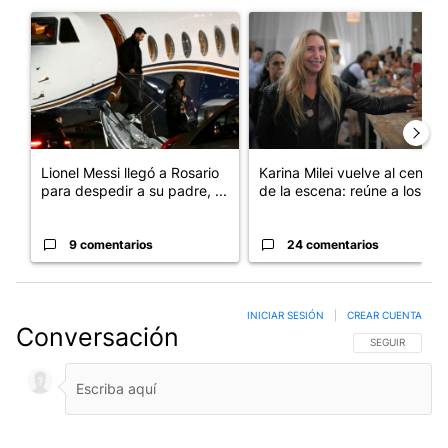
Un artículo de tendencia con el título "Lionel Messi llegó a Ros
Un artículo de tendencia con e
Lionel Messi llegó a Rosario
Karina Milei vuelve al centro
para despedir a su padre, ...
de la escena: reúne a los...
9 comentarios
24 comentarios
INICIAR SESIÓN
|
CREAR CUENTA
Conversación
SIGA ESTA CO
SEGUIR