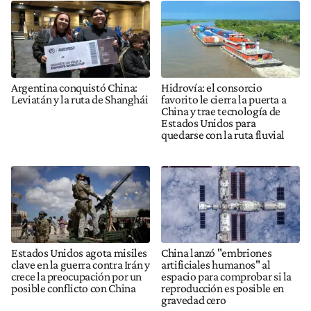
Argentina conquistó China:
Hidrovía: el consorcio
Leviatán y la ruta de Shanghái
favorito le cierra la puerta a
China y trae tecnología de
Estados Unidos para
quedarse con la ruta fluvial
Estados Unidos agota misiles
China lanzó "embriones
clave en la guerra contra Irán y
artificiales humanos" al
crece la preocupación por un
espacio para comprobar si la
posible conflicto con China
reproducción es posible en
gravedad cero