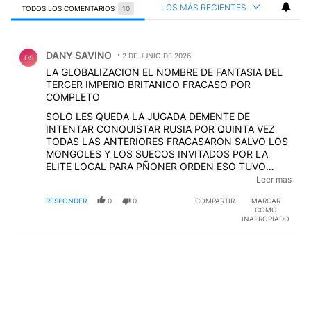
LOS MÁS RECIENTES
TODOS LOS COMENTARIOS
10
Todos los comentarios
Comentario de DANY SAVINO.
DANY SAVINO
2 DE JUNIO DE 2026
DS
LA GLOBALIZACION EL NOMBRE DE FANTASIA DEL
TERCER IMPERIO BRITANICO FRACASO POR
COMPLETO
SOLO LES QUEDA LA JUGADA DEMENTE DE
INTENTAR CONQUISTAR RUSIA POR QUINTA VEZ
TODAS LAS ANTERIORES FRACASARON SALVO LOS
MONGOLES Y LOS SUECOS INVITADOS POR LA
ELITE LOCAL PARA PÑONER ORDEN ESO TUVO
ENORMES REPERCUSIODE MULTIPLES MANEDRAS
Leer mas
NES DESAGRADABLES CUANDO LOS VIKINGOS SE
RESPONDER
0
0
COMPARTIR
MARCAR
LA CREYERON Y BUEHH LOS TERMINARON A
COMO
TODOS DE MULTIPLES MANERAS FUE MUY
INAPROPIADO
DIVERTIDO
EDITADO