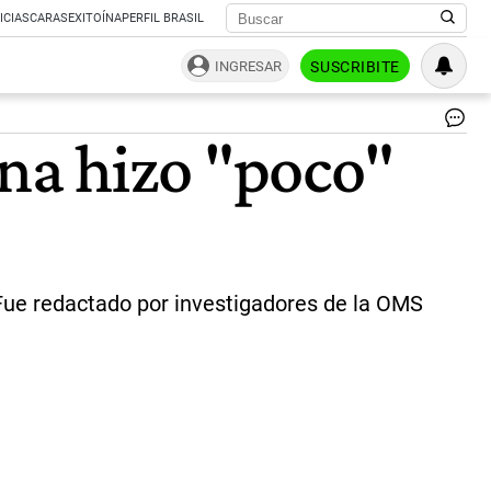
ICIAS
CARAS
EXITOÍNA
PERFIL BRASIL
INGRESAR
SUSCRIBITE
Ma
na hizo "poco"
de
y
des
|
ce
a. Fue redactado por investigadores de la OMS