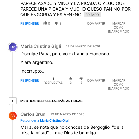
PARECE ASADO Y VINO Y LA PICADA O ALGO QUE
PARECE UNA PICADA Y MUCHO QUESO PAN NO POR
QUE ENGORDA Y ES VENENO
EDITADO
RESPONDER
0
3
COMPARTIR
MARCAR
COMO
INAPROPIADO
Comentario de Maria Cristina Gigli.
Maria Cristina Gigli
29 DE MARZO DE 2026
MC
Disculpe Papa, pero yo extraño a Francisco.
Y era Argentino.
Incorrupto..
3
RESPONDER
COMPARTIR
MARCAR
RESPUESTAS
3
3
COMO
INAPROPIADO
1 respuesta más antiguas
MOSTRAR RESPUESTAS MÁS ANTIGUAS
1
Respuesta de Carlos Brun.
Carlos Brun
29 DE MARZO DE 2026
CB
Responder a
Maria Cristina Gigli
Maria, se nota que no conoces de Bergoglio, "de la
misa la mitad".....que Dios te bendiga.