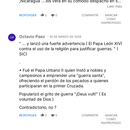
,Nicaragua ....los vera en su cómodo despacho en su
tv de 80 pulgadas 8k !!!! Muchos le defenderán
Leer mas
recordando su paso por sus trabajo de alto
RESPONDER
0
0
COMPARTIR
MARCAR
compromiso social y evangélico en su juventud ,
COMO
genial ....y ahora QUE ????
EDITADO
INAPROPIADO
Comentario de Octavio Paez.
Octavio Paez
30 DE MARZO DE 2026
OP
" ... y lanzó una fuerte advertencia ( El Papa León XIV)
contra el uso de la religión para justificar guerras. " (
SIC)
.
• Fué el Papa Urbano II quien Instó a nobles y
campesinos a emprender una "guerra santa",
ofreciendo el perdón de los pecados a quienes
participaran en la primer Cruzada.
Popularizó el grito de guerra "¡Deus vult!" ( Es
voluntad de Dios )
Contradictorio, no ?
RESPONDER
0
0
COMPARTIR
MARCAR
COMO
INAPROPIADO