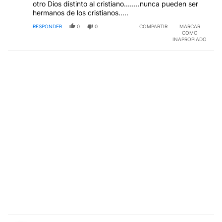
otro Dios distinto al cristiano........nunca pueden ser
hermanos de los cristianos.....
RESPONDER
0
0
COMPARTIR
MARCAR
COMO
INAPROPIADO
Comentario de Héctor Pezzano.