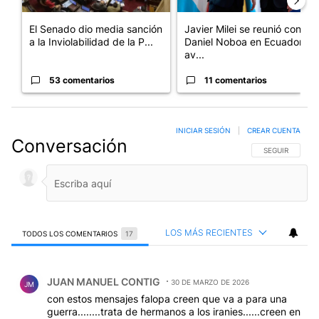
El Senado dio media sanción
Javier Milei se reunió con
a la Inviolabilidad de la P...
Daniel Noboa en Ecuador y
av...
53 comentarios
11 comentarios
INICIAR SESIÓN
|
CREAR CUENTA
Conversación
SIGA ESTA CO
SEGUIR
LOS MÁS RECIENTES
TODOS LOS COMENTARIOS
17
Todos los comentarios
Comentario de JUAN MANUEL CONTIG.
JUAN MANUEL CONTIG
30 DE MARZO DE 2026
JM
con estos mensajes falopa creen que va a para una
guerra........trata de hermanos a los iranies......creen en