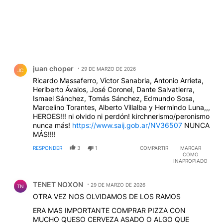
Comentario de juan choper.
juan choper
29 DE MARZO DE 2026
JC
Ricardo Massaferro, Víctor Sanabria, Antonio Arrieta,
Heriberto Ávalos, José Coronel, Dante Salvatierra,
Ismael Sánchez, Tomás Sánchez, Edmundo Sosa,
Marcelino Torantes, Alberto Villalba y Hermindo Luna,,,
HEROES!!! ni olvido ni perdón! kirchnerismo/peronismo
nunca más!
https://www.saij.gob.ar/NV36507
NUNCA
MÁS!!!!
RESPONDER
3
1
COMPARTIR
MARCAR
COMO
INAPROPIADO
Comentario de TENET NOXON.
TENET NOXON
29 DE MARZO DE 2026
TN
OTRA VEZ NOS OLVIDAMOS DE LOS RAMOS
ERA MAS IMPORTANTE COMPRAR PIZZA CON
MUCHO QUESO CERVEZA ASADO O ALGO QUE