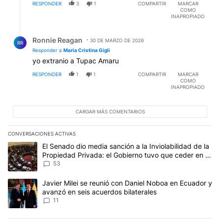
RESPONDER
3
1
COMPARTIR
MARCAR
COMO
INAPROPIADO
Respuesta de Ronnie Reagan.
Ronnie Reagan
30 DE MARZO DE 2026
RR
Responder a
Maria Cristina Gigli
yo extranio a Tupac Amaru
RESPONDER
1
1
COMPARTIR
MARCAR
COMO
INAPROPIADO
CARGAR MÁS COMENTARIOS
CONVERSACIONES ACTIVAS
Este listado muestra los artículos con más comentarios en los últim
Un artículo de tendencia con el título "El Senado dio media sanci
El Senado dio media sanción a la Inviolabilidad de la
Propiedad Privada: el Gobierno tuvo que ceder en la
Ley del Manejo del Fuego
53
Un artículo de tendencia con el título "Javier Milei se reunió con
Javier Milei se reunió con Daniel Noboa en Ecuador y
avanzó en seis acuerdos bilaterales
11