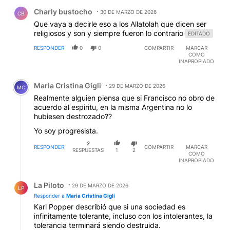
Comentario de Charly bustocho.
Charly bustocho
30 DE MARZO DE 2026
CB
Que vaya a decirle eso a los Allatolah que dicen ser
religiosos y son y siempre fueron lo contrario
EDITADO
RESPONDER
0
0
COMPARTIR
MARCAR
COMO
INAPROPIADO
Comentario de Maria Cristina Gigli.
Maria Cristina Gigli
29 DE MARZO DE 2026
MC
Realmente alguien piensa que si Francisco no obro de
acuerdo al espiritu, en la misma Argentina no lo
hubiesen destrozado??
Yo soy progresista.
2
RESPONDER
COMPARTIR
MARCAR
RESPUESTAS
1
2
COMO
INAPROPIADO
Respuesta de La Piloto.
La Piloto
29 DE MARZO DE 2026
LP
Responder a
Maria Cristina Gigli
Karl Popper describió que si una sociedad es
infinitamente tolerante, incluso con los intolerantes, la
tolerancia terminará siendo destruida.