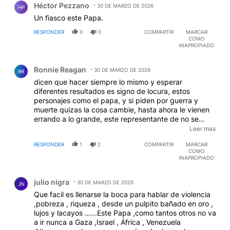
Héctor Pezzano
30 DE MARZO DE 2026
HP
Un fiasco este Papa.
RESPONDER
0
0
COMPARTIR
MARCAR
COMO
INAPROPIADO
Comentario de Ronnie Reagan.
Ronnie Reagan
30 DE MARZO DE 2026
RR
dicen que hacer siempre lo mismo y esperar
diferentes resultados es signo de locura, estos
personajes como el papa, y si piden por guerra y
muerte quizas la cosa cambie, hasta ahora le vienen
errando a lo grande, este representante de no se
quien! se piensa que con palabras se cambia el
Leer mas
mundo, ademas es representante de una religion que
RESPONDER
1
2
COMPARTIR
MARCAR
hizo estragos en la civilizacion, lo mejor que puede
COMO
hacer este tipo es callarse la boca y dedicarse a su
INAPROPIADO
negocio.
Comentario de julio nigra.
julio nigra
30 DE MARZO DE 2026
JN
Que facil es llenarse la boca para hablar de violencia
,pobreza , riqueza , desde un pulpito bañado en oro ,
lujos y lacayos ......Este Papa ,como tantos otros no va
a ir nunca a Gaza ,Israel , África , Venezuela