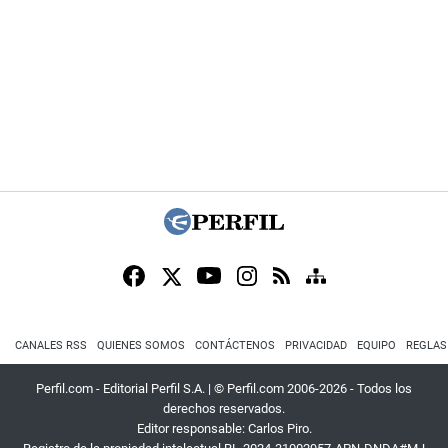
CANALES RSS
QUIENES SOMOS
CONTÁCTENOS
PRIVACIDAD
EQUIPO
REGLAS
Perfil.com - Editorial Perfil S.A.
| © Perfil.com 2006-2026 - Todos los
derechos reservados.
Editor responsable: Carlos Piro.