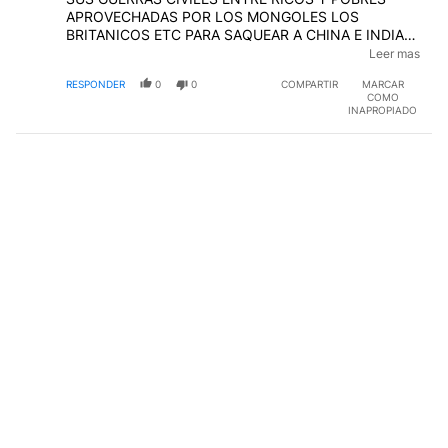
APROVECHADAS POR LOS MONGOLES LOS
BRITANICOS ETC PARA SAQUEAR A CHINA E INDIA
LA ESPECIALIDAD VENECIANA CONUNDE SUS
Leer mas
POLITICAS DESTRUYELOS Y LUEGO USALOS
RESPONDER
0
0
COMPARTIR
MARCAR
SAQUEALOS O ANIQUILALOS Y COLONIZA ESTA
COMO
PÓLITICA ES GENIAL TODAVIA LOS FRANCESES
INAPROPIADO
CREEN QUE SON EL MOTOR DE LA HISTORIA JAJA
EDITADO