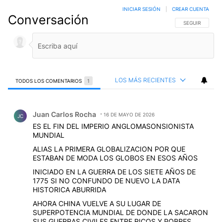
INICIAR SESIÓN
|
CREAR CUENTA
Conversación
SIGA ESTA CO
SEGUIR
LOS MÁS RECIENTES
TODOS LOS COMENTARIOS
1
Todos los comentarios
Comentario de Juan Carlos Rocha.
Juan Carlos Rocha
16 DE MAYO DE 2026
JC
ES EL FIN DEL IMPERIO ANGLOMASONSIONISTA
MUNDIAL
ALIAS LA PRIMERA GLOBALIZACION POR QUE
ESTABAN DE MODA LOS GLOBOS EN ESOS AÑOS
INICIADO EN LA GUERRA DE LOS SIETE AÑOS DE
1775 SI NO CONFUNDO DE NUEVO LA DATA
HISTORICA ABURRIDA
AHORA CHINA VUELVE A SU LUGAR DE
SUPERPOTENCIA MUNDIAL DE DONDE LA SACARON
SUS GUERRAS CIVILES ENTRE RICOS Y POBRES