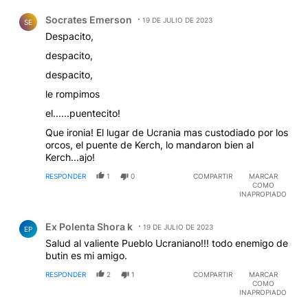
Comentario de Socrates Emerson.
Socrates Emerson
19 DE JULIO DE 2023
SE
Despacito,
despacito,
despacito,
le rompimos
el......puentecito!
Que ironia! El lugar de Ucrania mas custodiado por los
orcos, el puente de Kerch, lo mandaron bien al
Kerch...ajo!
RESPONDER
1
0
COMPARTIR
MARCAR
COMO
INAPROPIADO
Comentario de Ex Polenta Shora k.
Ex Polenta Shora k
19 DE JULIO DE 2023
EP
Salud al valiente Pueblo Ucraniano!!! todo enemigo de
butin es mi amigo.
RESPONDER
2
1
COMPARTIR
MARCAR
COMO
INAPROPIADO