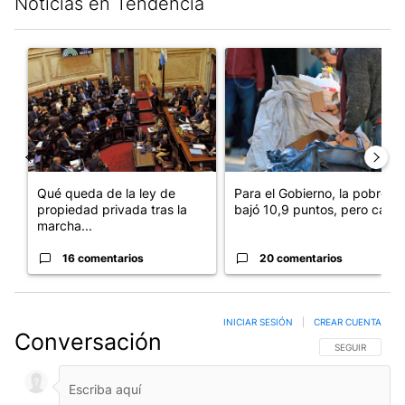
Noticias en Tendencia
Este listado muestra los artículos con más comentarios en los últim
Un artículo de tendencia con el título "Qué queda de la ley de p
Un artículo de tendencia con e
Qué queda de la ley de
Para el Gobierno, la pobreza
propiedad privada tras la
bajó 10,9 puntos, pero cay...
marcha...
16 comentarios
20 comentarios
INICIAR SESIÓN
|
CREAR CUENTA
Conversación
SIGA ESTA CO
SEGUIR