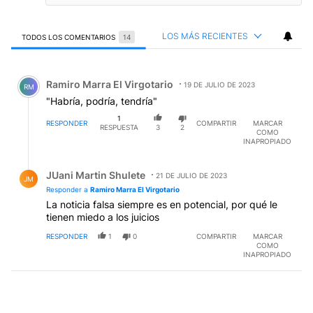
LOS MÁS RECIENTES
TODOS LOS COMENTARIOS
14
Todos los comentarios
Comentario de Ramiro Marra El Virgotario.
Ramiro Marra El Virgotario
19 DE JULIO DE 2023
RM
"Habría, podría, tendría"
1
RESPONDER
COMPARTIR
MARCAR
RESPUESTA
3
2
COMO
INAPROPIADO
Respuesta de JUani Martin Shulete.
JUani Martin Shulete
21 DE JULIO DE 2023
JM
Responder a
Ramiro Marra El Virgotario
La noticia falsa siempre es en potencial, por qué le
tienen miedo a los juicios
RESPONDER
1
0
COMPARTIR
MARCAR
COMO
INAPROPIADO