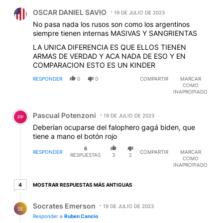
Comentario de OSCAR DANIEL SAVIO.
OSCAR DANIEL SAVIO
19 DE JULIO DE 2023
No pasa nada los rusos son como los argentinos
siempre tienen internas MASIVAS Y SANGRIENTAS
LA UNICA DIFERENCIA ES QUE ELLOS TIENEN
ARMAS DE VERDAD Y ACA NADA DE ESO Y EN
COMPARACION ESTO ES UN KINDER
RESPONDER
0
0
COMPARTIR
MARCAR
COMO
INAPROPIADO
Comentario de Pascual Potenzoni.
Pascual Potenzoni
19 DE JULIO DE 2023
PP
Deberían ocuparse del falophero gagá biden, que
tiene a mano el botón rojo
6
RESPONDER
COMPARTIR
MARCAR
RESPUESTAS
3
2
COMO
INAPROPIADO
4 respuestas más antiguas
MOSTRAR RESPUESTAS MÁS ANTIGUAS
4
Respuesta de Socrates Emerson.
Socrates Emerson
19 DE JULIO DE 2023
SE
Responder a
Ruben Cancio