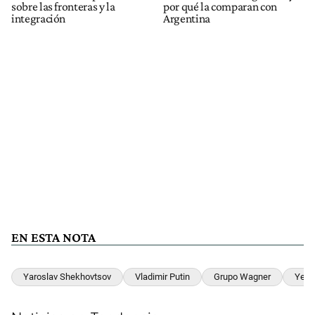
sobre las fronteras y la
por qué la comparan con
integración
Argentina
EN ESTA NOTA
Yaroslav Shekhovtsov
Vladimir Putin
Grupo Wagner
Yevg